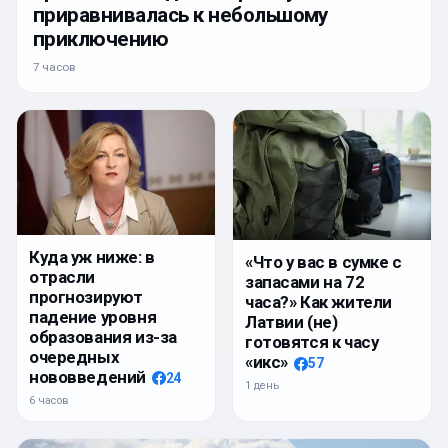
приравнивалась к небольшому
приключению
7 часов
Куда уж ниже: в
«Что у вас в сумке с
отрасли
запасами на 72
прогнозируют
часа?» Как жители
падение уровня
Латвии (не)
образования из-за
готовятся к часу
очередных
«икс»
57
нововведений
24
1 день
6 часов