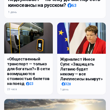
киносеансы на русском?
63
1 день
«Общественный
Журналист Инесе
транспорт — только
Супе: «Защищать
для богатых?» В сети
Латвию будет
возмущаются
некому — все
стоимостью билетов
Лачплесисы вымрут»
на поезд
23
328
23 часа
1 день