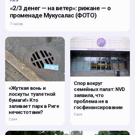
РИГА
«2/3 денег — на ветер»: рижане — о
променаде Мукусалас (ФОТО)
7 часов
Спор вокруг
«Жуткая вонь и
семейных палат: NVD
лоскуты туалетной
заявила, что
бумаги!» Кто
проблема не в
заливает парк в Риге
госфинансировании
нечистотами?
3 дня
2 дня