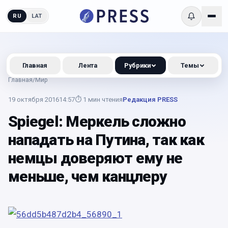
RU
LAT
Главная
Лента
Рубрики
Темы
Главная
/
Мир
19 октября 2016
14:57
⏱
1
мин чтения
Редакция PRESS
Spiegel: Меркель сложно
нападать на Путина, так как
немцы доверяют ему не
меньше, чем канцлеру