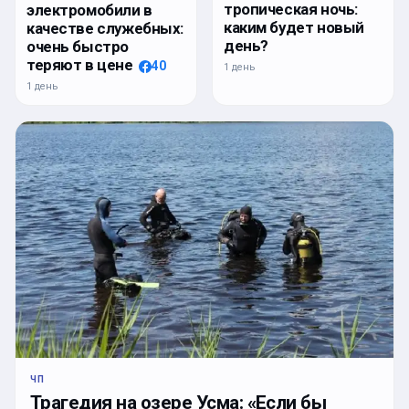
тропическая ночь:
электромобили в
каким будет новый
качестве служебных:
день?
очень быстро
теряют в цене
40
1 день
1 день
ЧП
Трагедия на озере Усма: «Если бы