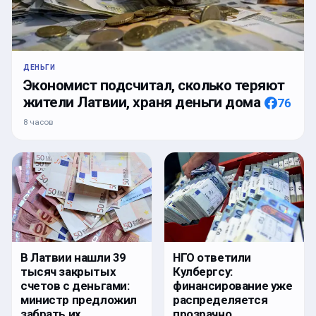
ДЕНЬГИ
Экономист подсчитал, сколько теряют
жители Латвии, храня деньги дома
76
8 часов
В Латвии нашли 39
НГО ответили
тысяч закрытых
Кулбергсу:
счетов с деньгами:
финансирование уже
министр предложил
распределяется
забрать их
прозрачно