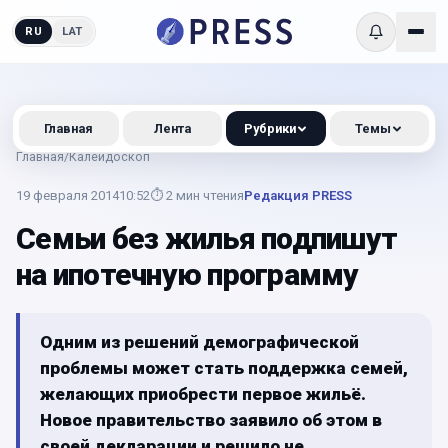
RU
LAT
Главная
Лента
Рубрики
Темы
Главная
/
Калейдоскоп
19 февраля 2014
10:52
⏱
2
мин чтения
Редакция PRESS
Семьи без жилья подпишут
на ипотечную программу
Одним из решений демографической
проблемы может стать поддержка семей,
желающих приобрести первое жильё.
Новое правительство заявило об этом в
своей декларации и решило не