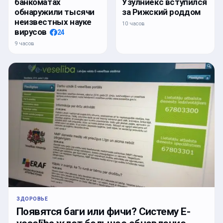
банкоматах
Узулниекс вступился
обнаружили тысячи
за Рижский роддом
неизвестных науке
10 часов
вирусов
24
9 часов
ЗДОРОВЬЕ
Появятся баги или фичи? Систему E-