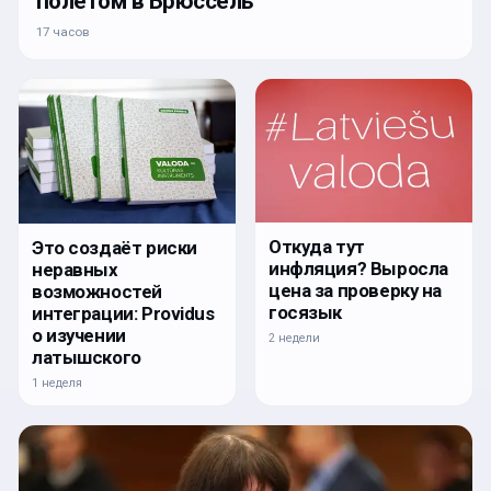
полётом в Брюссель
17 часов
Откуда тут
Это создаёт риски
инфляция? Выросла
неравных
цена за проверку на
возможностей
госязык
интеграции: Providus
о изучении
2 недели
латышского
1 неделя