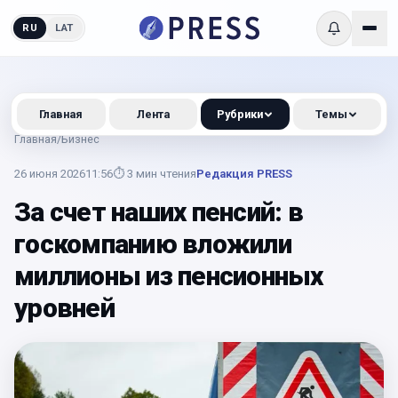
RU
LAT
Главная
Лента
Рубрики
Темы
Главная
/
Бизнес
26 июня 2026
11:56
⏱
3
мин чтения
Редакция PRESS
За счет наших пенсий: в
госкомпанию вложили
миллионы из пенсионных
уровней