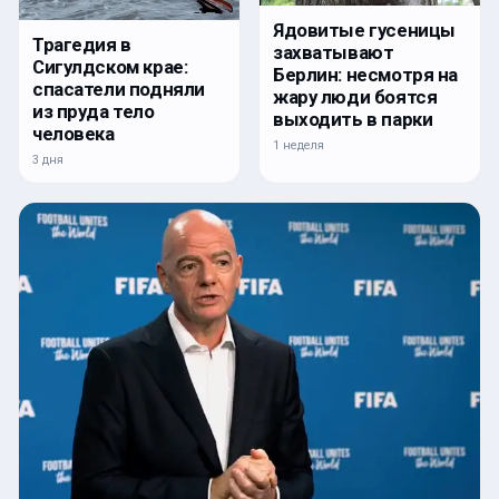
Ядовитые гусеницы
Трагедия в
захватывают
Сигулдском крае:
Берлин: несмотря на
спасатели подняли
жару люди боятся
из пруда тело
выходить в парки
человека
1 неделя
3 дня