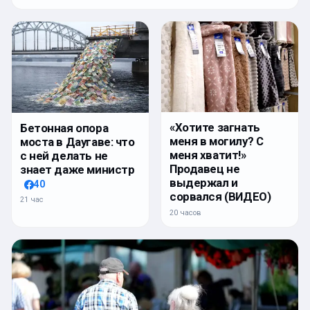
«Хотите загнать
Бетонная опора
меня в могилу? С
моста в Даугаве: что
меня хватит!»
с ней делать не
Продавец не
знает даже министр
выдержал и
40
сорвался (ВИДЕО)
21 час
20 часов