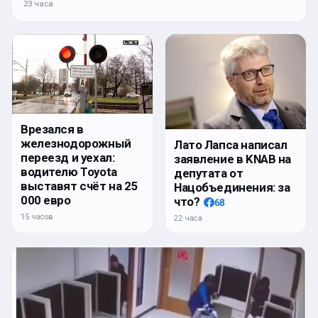
23 часа
Врезался в
железнодорожный
Лато Лапса написал
переезд и уехал:
заявление в KNAB на
водителю Toyota
депутата от
выставят счёт на 25
Нацобъединения: за
000 евро
что?
68
15 часов
22 часа