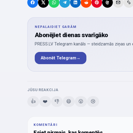
NEPALAIDIET GARĀM
Abonējiet dienas svarīgāko
PRESS.LV Telegram kanāls — steidzamās ziņas un ek
Abonēt Telegram
→
JŪSU REAKCIJA
👍
❤️
👎
😄
😮
😢
KOMENTĀRI
Esiet pirmais, kas komentēs