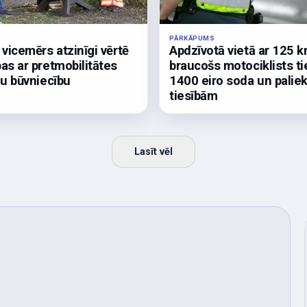
PĀRKĀPUMS
 vicemērs atzinīgi vērtē
Apdzīvotā vietā ar 125 
as ar pretmobilitātes
braucošs motociklists ti
ļu būvniecību
1400 eiro soda un palie
tiesībām
Lasīt vēl