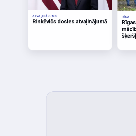
ATVAĻINĀJUMS
RĪGA
Rinkēvičs dosies atvaļinājumā
Rīgas
mācīb
šķērš