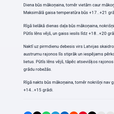
Diena būs mākoņaina, tomēr vietām caur mākoņie
Maksimālā gaisa temperatūra būs +17…+21 grā
Rīgā lielākā dienas daļa būs mākoņaina, nokrišņ
Pūtīs lēns vējš, un gaiss iesils līdz +18…+20 gr
Naktī uz pirmdienu debesis virs Latvijas skaidro
austrumu rajonos līs stiprāk un iespējams pērk
lietus. Pūtīs lēns vējš, tāpēc atsevišķos rajo
grādu robežās.
Rīgā nakts būs mākoņaina, tomēr nokrišņi nav g
+14…+15 grādi.