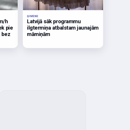
ĢIMENE
km/h
Latvijā sāk programmu
ek pie
ilgtermiņa atbalstam jaunajām
k bez
māmiņām