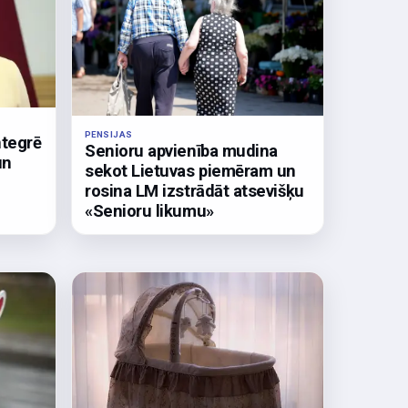
PENSIJAS
ntegrē
Senioru apvienība mudina
un
sekot Lietuvas piemēram un
rosina LM izstrādāt atsevišķu
«Senioru likumu»