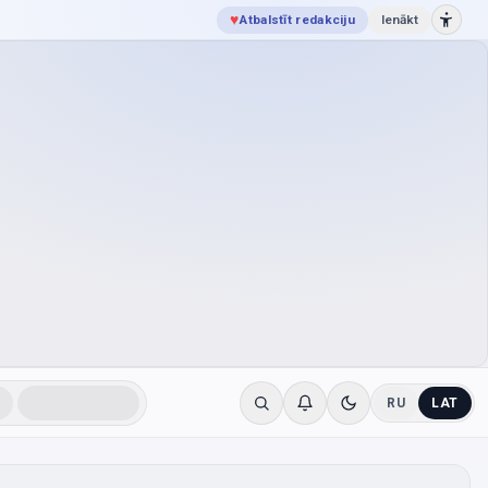
♥
Atbalstīt redakciju
Ienākt
RU
LAT