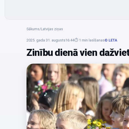
Sākums
/
Latvijas ziņas
2025. gada 31. augusts
16:44
⏱
1
min lasīšanas
© LETA
Zinību dienā vien dažvie