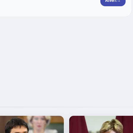
Atvērt
→