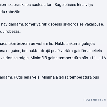
m izsprauksies saules stari. Saglabāsies lēns vējš.
da robežās.
i nav gaidāmi, tomēr vairāk debesis skaidrosies vakarpusē.
ādu robežās.
sies tikai brīžiem un vietām līs. Nakts sākumā galējos
ona negaiss, bet nakts otrajā pusē vietām gaidāms neliels
nos veidosies migla. Minimālā gaisa temperatūra būs +11…+16
aidāmi. Pūtīs lēns vējš. Minimālā gaisa temperatūra būs
ПОДЕЛИТЬСЯ