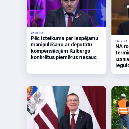
VALDĪBA
Pēc izteikuma par iespējamu
LATVIJA
manipulēšanu ar deputātu
NA ro
kompensācijām Kulbergs
termi
konkrētus piemērus nesauc
izsni
iegul