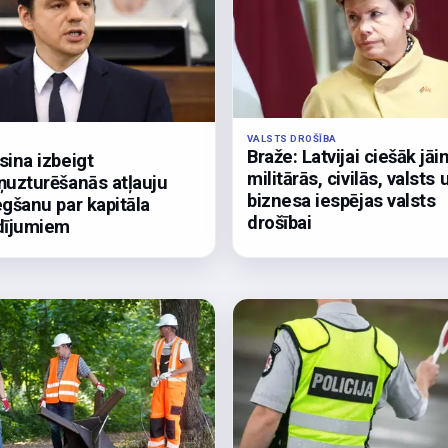
VALSTS DROŠĪBA
Braže: Latvijai ciešāk jāi
sina izbeigt
militārās, civilās, valsts 
ņuzturēšanās atļauju
biznesa iespējas valsts
egšanu par kapitāla
drošībai
dījumiem