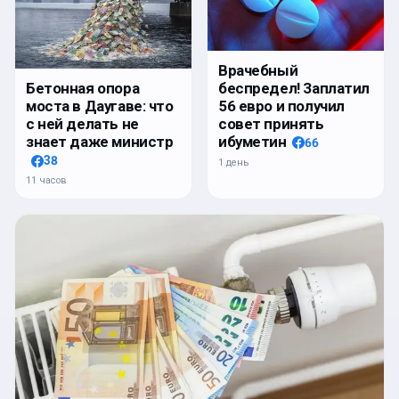
Врачебный
беспредел! Заплатил
Бетонная опора
56 евро и получил
моста в Даугаве: что
совет принять
с ней делать не
ибуметин
знает даже министр
66
38
1 день
11 часов