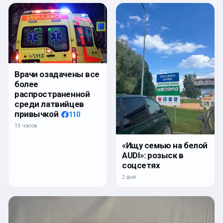
Врачи озадачены все
более
распространенной
среди латвийцев
привычкой
110
13 часов
«Ищу семью на белой
AUDI»: розыск в
соцсетях
2 дня