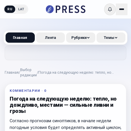
RU
LAT
Главная
Лента
Рубрики
Темы
Выбор
Главная
/
/
Погода на следующую неделю: тепло, но
редакции
дождливо, местами — сильные ливни и грозы
КОММЕНТАРИИ
·
0
Погода на следующую неделю: тепло, но
дождливо, местами — сильные ливни и
грозы
Согласно прогнозам синоптиков, в начале недели
погодные условия будет определять активный циклон,