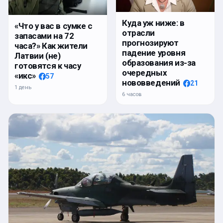
Куда уж ниже: в
«Что у вас в сумке с
отрасли
запасами на 72
прогнозируют
часа?» Как жители
падение уровня
Латвии (не)
образования из-за
готовятся к часу
очередных
«икс»
57
нововведений
21
1 день
6 часов