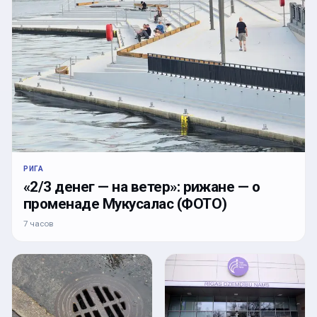
РИГА
«2/3 денег — на ветер»: рижане — о
променаде Мукусалас (ФОТО)
7 часов