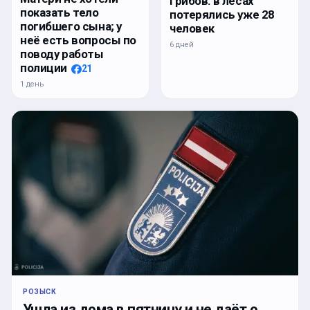
грибов: в лесах
показать тело
потерялись уже 28
погибшего сына; у
человек
неё есть вопросы по
6 дней
поводу работы
полиции
21
1 день
РОЗЫСК
Ушла из дома в пятницу и не даёт о