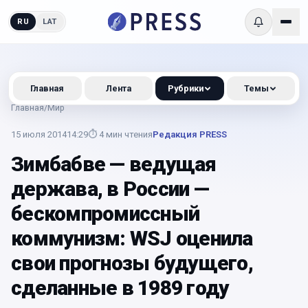
RU
LAT
Главная
Лента
Рубрики
Темы
Главная
/
Мир
15 июля 2014
14:29
⏱
4
мин чтения
Редакция PRESS
Зимбабве — ведущая
держава, в России —
бескомпромиссный
коммунизм: WSJ оценила
свои прогнозы будущего,
сделанные в 1989 году