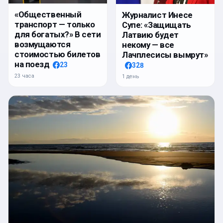
«Общественный
Журналист Инесе
транспорт — только
Супе: «Защищать
для богатых?» В сети
Латвию будет
возмущаются
некому — все
стоимостью билетов
Лачплесисы вымрут»
на поезд
23
328
23 часа
1 день