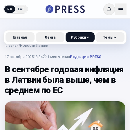
RU
LAT
Главная
Лента
Рубрики
Темы
Главная
/
Новости Латвии
17 октября 2025
13:34
⏱
1
мин чтения
Редакция PRESS
В сентябре годовая инфляция
в Латвии была выше, чем в
среднем по ЕС