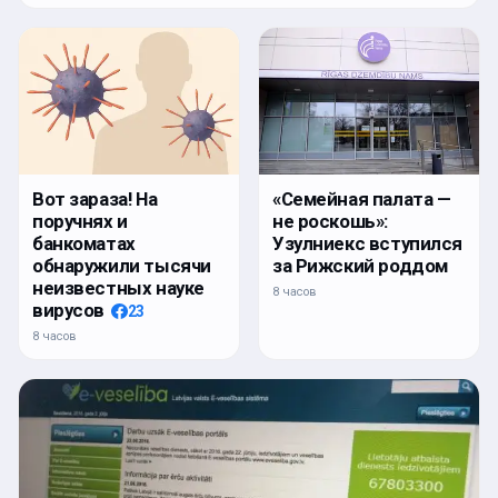
Вот зараза! На
«Семейная палата —
поручнях и
не роскошь»:
банкоматах
Узулниекс вступился
обнаружили тысячи
за Рижский роддом
неизвестных науке
8 часов
вирусов
23
8 часов