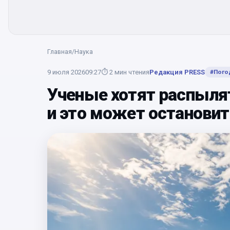
Главная
/
Наука
9 июля 2026
09:27
⏱
2
мин чтения
Редакция PRESS
#
Пого
Ученые хотят распыля
и это может остановит