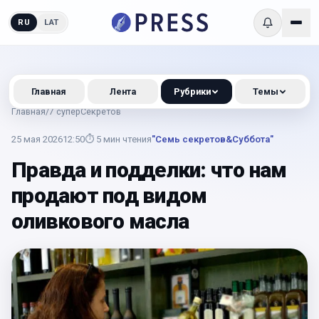
RU
LAT
Главная
Лента
Рубрики
Темы
Главная
/
7 суперСекретов
25 мая 2026
12:50
⏱
5
мин чтения
"Семь секретов&Суббота"
Правда и подделки: что нам
продают под видом
оливкового масла