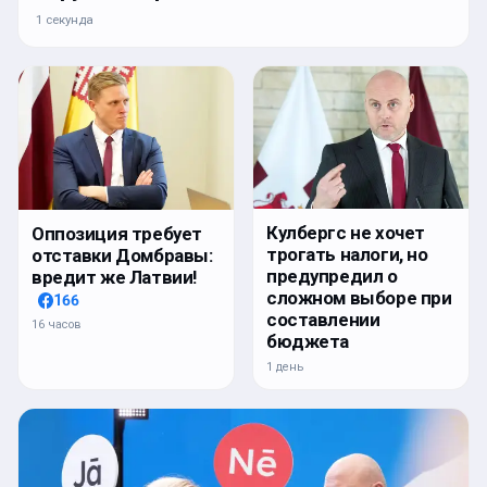
1 секунда
Кулбергс не хочет
Оппозиция требует
трогать налоги, но
отставки Домбравы:
предупредил о
вредит же Латвии!
сложном выборе при
166
составлении
16 часов
бюджета
1 день