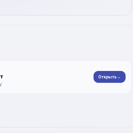
ет
Открыть
→
.