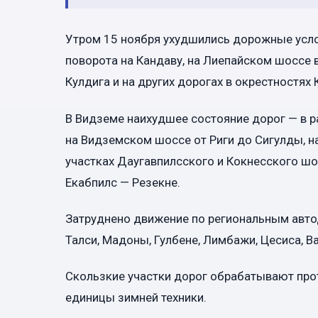
Утром 15 ноября ухудшились дорожные усло
поворота на Кандаву, на Лиепайском шоссе 
Кулдига и на других дорогах в окрестностях 
В Видземе наихудшее состояние дорог — в 
на Видземском шоссе от Риги до Сигулды, н
участках Даугавпилсского и Кокнесского шо
Екабпилс — Резекне.
Затруднено движение по региональным автодо
Талси, Мадоны, Гулбене, Лимбажи, Цесиса, В
Скользкие участки дорог обрабатывают про
единицы зимней техники.