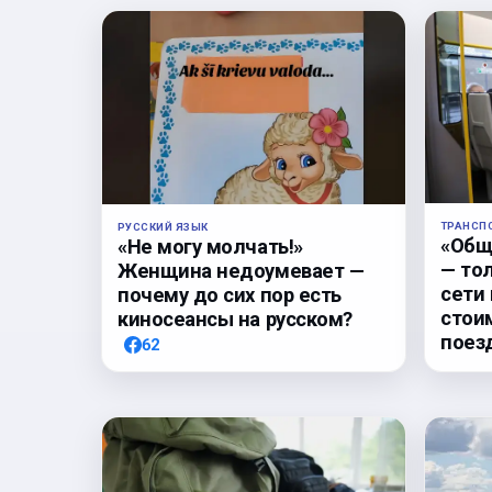
ТРАНСП
РУССКИЙ ЯЗЫК
«Общ
«Не могу молчать!»
— то
Женщина недоумевает —
сети
почему до сих пор есть
стои
киносеансы на русском?
поез
62