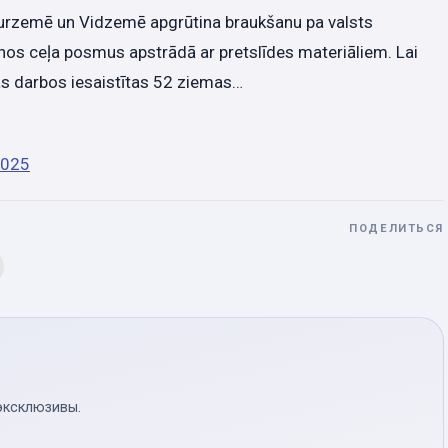
 Kurzemē un Vidzemē apgrūtina braukšanu pa valsts
nos ceļa posmus apstrādā ar pretslīdes materiāliem. Lai
as darbos iesaistītas 52 ziemas…
2025
ПОДЕЛИТЬСЯ
эксклюзивы.