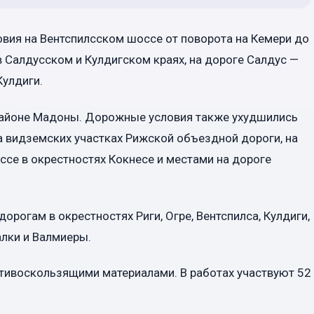
вия на Вентспилсском шоссе от поворота на Кемери до
в Салдусском и Кулдигском краях, на дороге Салдус —
Кулдиги.
районе Мадоны. Дорожные условия также ухудшились
а видземских участках Рижской объездной дороги, на
ссе в окрестностях Кокнесе и местами на дороге
рогам в окрестностях Риги, Огре, Вентспилса, Кулдиги,
алки и Валмиеры.
тивоскользящими материалами. В работах участвуют 52