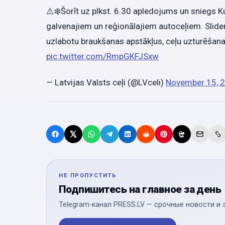
⚠️❄️Šorīt uz plkst. 6.30 apledojums un sniegs
galvenajiem un reģionālajiem autoceļiem. Slide
uzlabotu braukšanas apstākļus, ceļu uzturēšan
pic.twitter.com/RmpGKFJSxw
— Latvijas Valsts ceļi (@LVceli)
November 15, 
НЕ ПРОПУСТИТЬ
Подпишитесь на главное за день
Telegram-канал PRESS.LV — срочные новости и 