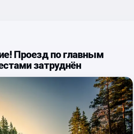
ие! Проезд по главным
естами затруднён