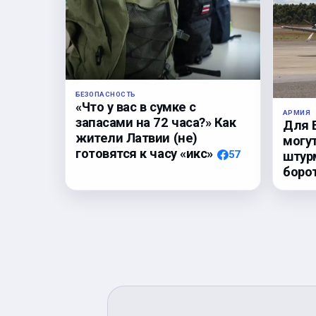
БЕЗОПАСНОСТЬ
«Что у вас в сумке с
АРМИЯ
запасами на 72 часа?» Как
Для 
жители Латвии (не)
могу
готовятся к часу «икс»
57
штур
боро