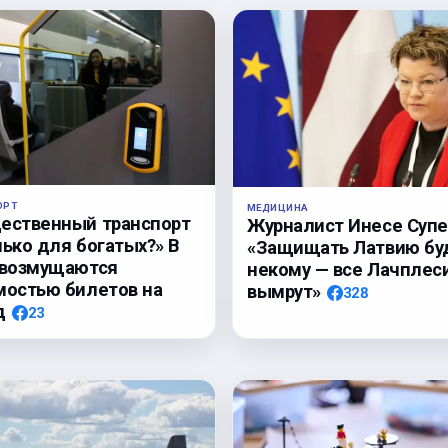
ОРТ
МЕДИЦИНА
ественный транспорт
Журналист Инесе Супе
лько для богатых?» В
«Защищать Латвию бу
 возмущаются
некому — все Лачплес
мостью билетов на
вымрут»
328
д
23