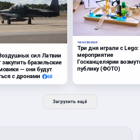
ЧИНОВНИКИ
Три дня играли с Lego:
мероприятие
Воздушных сил Латвии
Госканцелярии возмут
т закупить бразильские
публику (ФОТО)
мовики — они будут
ться с дронами
68
Загрузить ещё