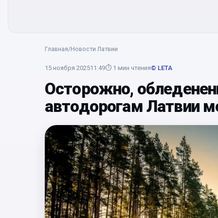
Главная
/
Новости Латвии
15 ноября 2025
11:49
⏱
1
мин чтения
© LETA
Осторожно, обледенен
автодорогам Латвии м