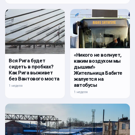
«Никого не волнует,
Вся Рига будет
каким воздухом мы
сидеть в пробках?
дышим!»
Как Рига выживет
Жительница Бабите
без Вантового моста
жалуется на
автобусы
1 неделя
1 неделя