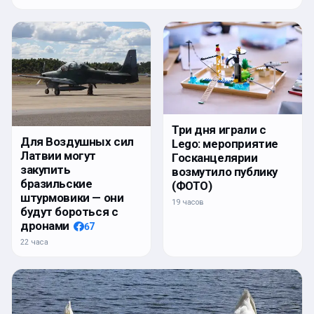
Три дня играли с
Для Воздушных сил
Lego: мероприятие
Латвии могут
Госканцелярии
закупить
возмутило публику
бразильские
(ФОТО)
штурмовики — они
19 часов
будут бороться с
дронами
67
22 часа