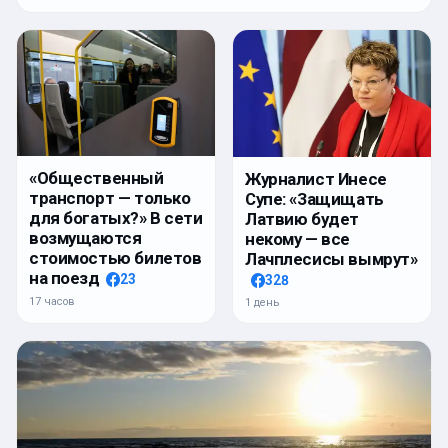
«Общественный
Журналист Инесе
транспорт — только
Супе: «Защищать
для богатых?» В сети
Латвию будет
возмущаются
некому — все
стоимостью билетов
Лачплесисы вымрут»
на поезд
23
328
17 часов
1 день