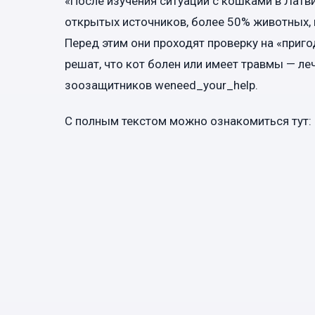
«После изучения ситуации с кошками в Латв
открытых источников, более 50% животных, 
Перед этим они проходят проверку на «приго
решат, что кот болен или имеет травмы — леч
зоозащитников weneed_your_help.
С полным текстом можно ознакомиться тут: