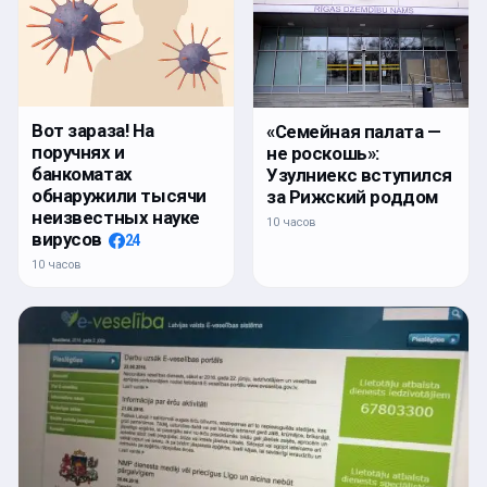
Вот зараза! На
«Семейная палата —
поручнях и
не роскошь»:
банкоматах
Узулниекс вступился
обнаружили тысячи
за Рижский роддом
неизвестных науке
10 часов
вирусов
24
10 часов