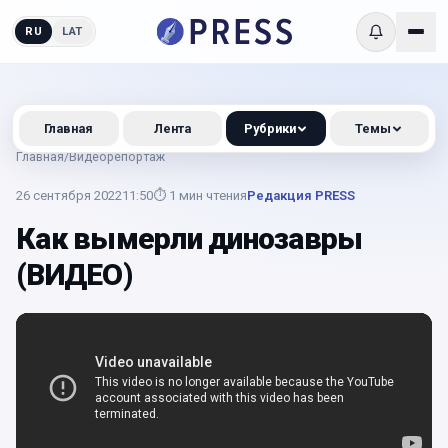
RU
LAT
Главная
Лента
Рубрики
Темы
Главная
/
Видеорепортаж
26 сентября 2022
11:50
⏱
1
мин чтения
Редакция PRESS
Как вымерли динозавры
(ВИДЕО)