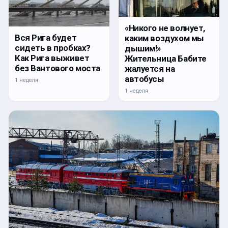
«Никого не волнует,
Вся Рига будет
каким воздухом мы
сидеть в пробках?
дышим!»
Как Рига выживет
Жительница Бабите
без Вантового моста
жалуется на
автобусы
1 неделя
1 неделя