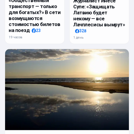
«Общественный
Журналист Инесе
транспорт — только
Супе: «Защищать
для богатых?» В сети
Латвию будет
возмущаются
некому — все
стоимостью билетов
Лачплесисы вымрут»
на поезд
23
328
19 часов
1 день