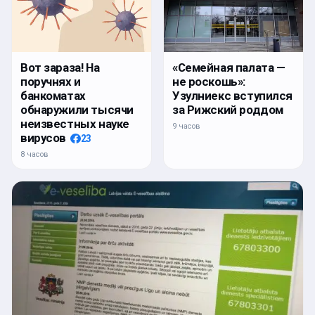
Вот зараза! На
«Семейная палата —
поручнях и
не роскошь»:
банкоматах
Узулниекс вступился
обнаружили тысячи
за Рижский роддом
неизвестных науке
9 часов
вирусов
23
8 часов