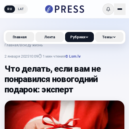
RU
LAT
Главная
Лента
Рубрики
Темы
Главная
/
Всюду жизнь
2 января 2025
10:09
⏱
1
мин чтения
© Lsm.lv
Что делать, если вам не
понравился новогодний
подарок: эксперт