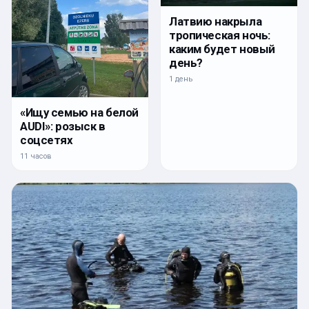
Латвию накрыла
тропическая ночь:
каким будет новый
день?
1 день
«Ищу семью на белой
AUDI»: розыск в
соцсетях
11 часов