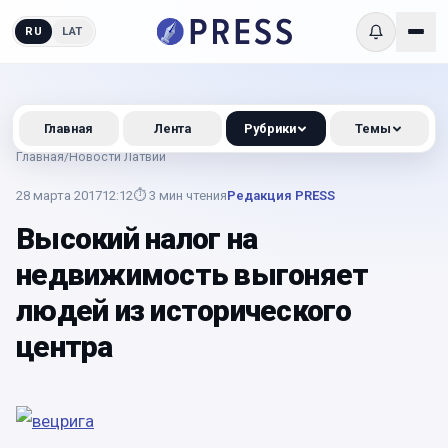
RU
LAT
Главная
Лента
Рубрики
Темы
Главная
/
Новости Латвии
28 марта 2017
12:12
⏱
3
мин чтения
Редакция PRESS
Высокий налог на
недвижимость выгоняет
людей из исторического
центра