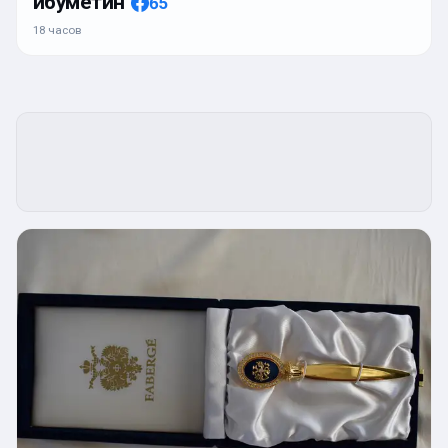
ибуметин
65
18 часов