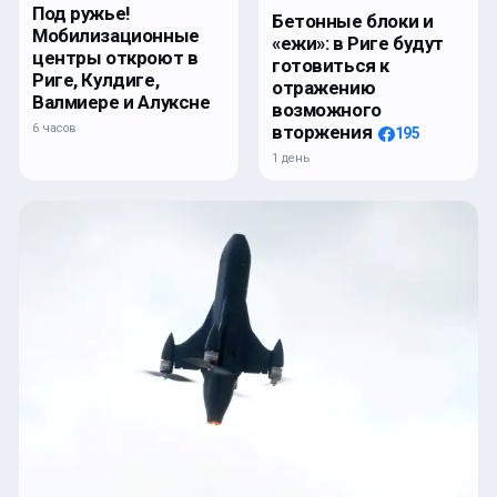
Под ружье!
Бетонные блоки и
Мобилизационные
«ежи»: в Риге будут
центры откроют в
готовиться к
Риге, Кулдиге,
отражению
Валмиере и Алуксне
возможного
6 часов
вторжения
195
1 день