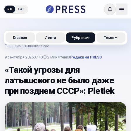
RU
LAT
Главная
Лента
Рубрики
Темы
Главная
/
Латышские СМИ
9 сентября 2025
07:40
⏱
2
мин чтения
Редакция PRESS
«Такой угрозы для
латышского не было даже
при позднем СССР»: Pietiek