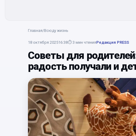
Главная
/
Всюду жизнь
18 октября 2025
16:38
⏱
3
мин чтения
Редакция PRESS
Советы для родителей:
радость получали и де