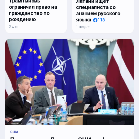
Трамп вновь
Латвии ищет
ограничил право на
специалиста со
гражданство по
знанием русского
рождению
языка
118
3 дня
1 неделя
США