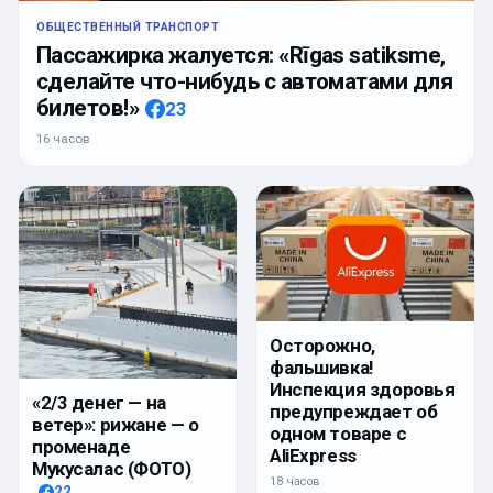
ОБЩЕСТВЕННЫЙ ТРАНСПОРТ
Пассажирка жалуется: «Rīgas satiksme,
сделайте что-нибудь с автоматами для
билетов!»
23
16 часов
Осторожно,
фальшивка!
Инспекция здоровья
«2/3 денег — на
предупреждает об
ветер»: рижане — о
одном товаре с
променаде
AliExpress
Мукусалас (ФОТО)
18 часов
22