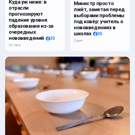
Куда уж ниже: в
Министр просто
отрасли
лжёт, заметая перед
прогнозируют
выборами проблемы
падение уровня
под ковёр: учитель о
образования из-за
нововведениях в
очередных
школах
35
нововведений
33
3 дня
22 часа