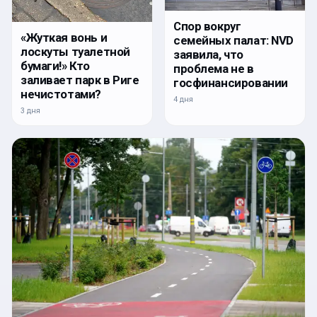
Спор вокруг
«Жуткая вонь и
семейных палат: NVD
лоскуты туалетной
заявила, что
бумаги!» Кто
проблема не в
заливает парк в Риге
госфинансировании
нечистотами?
4 дня
3 дня