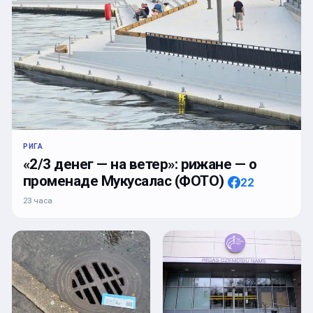
РИГА
«2/3 денег — на ветер»: рижане — о
променаде Мукусалас (ФОТО)
22
23 часа