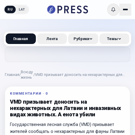
RU
LAT
Главная
Лента
Рубрики
Темы
Всюду
Главная
/
/
VMD призывает доносить на нехарактерных для
жизнь
Латвии и инвазивных видах животных. А енота убили
КОММЕНТАРИИ
·
0
VMD призывает доносить на
нехарактерных для Латвии и инвазивных
видах животных. А енота убили
Государственная лесная служба (VMD) призывает
жителей сообщать о нехарактерных для фауны Латвии