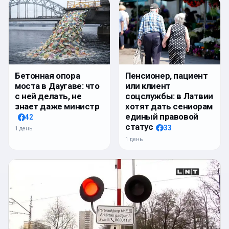
Бетонная опора
Пенсионер, пациент
моста в Даугаве: что
или клиент
с ней делать, не
соцслужбы: в Латвии
знает даже министр
хотят дать сениорам
единый правовой
42
статус
33
1 день
1 день