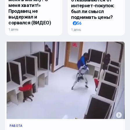
меня хватит!»
интернет-покупок:
Продавец не
был ли смысл
выдержал и
поднимать цены?
сорвался (ВИДЕО)
56
1 день
1 день
РАБОТА