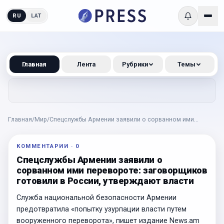
RU
LAT
Главная
Лента
Рубрики
Темы
Главная
/
Мир
/
Спецслужбы Армении заявили о сорванном ими
перевороте: заговорщиков готовили в России,
утверждают власти
КОММЕНТАРИИ
·
0
Спецслужбы Армении заявили о
сорванном ими перевороте: заговорщиков
готовили в России, утверждают власти
Служба национальной безопасности Армении
предотвратила «попытку узурпации власти путем
вооруженного переворота», пишет издание News.am