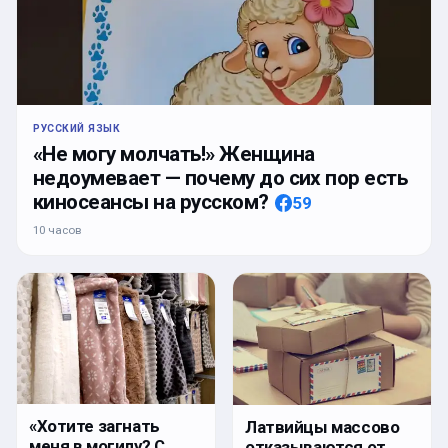
РУССКИЙ ЯЗЫК
«Не могу молчать!» Женщина
недоумевает — почему до сих пор есть
киносеансы на русском?
59
10 часов
«Хотите загнать
Латвийцы массово
меня в могилу? С
отказываются от