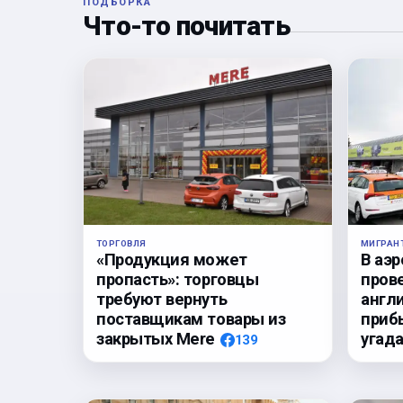
ПОДБОРКА
Что-то почитать
ТОРГОВЛЯ
МИГРАН
«Продукция может
В аэ
пропасть»: торговцы
пров
требуют вернуть
англи
поставщикам товары из
приб
закрытых Mere
угада
139