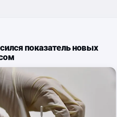
ысился показатель новых
усом