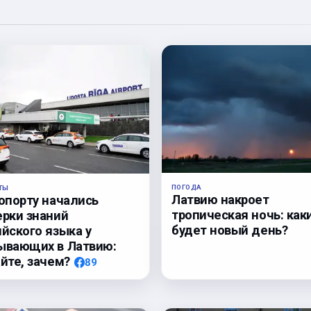
ПОГОДА
ТЫ
Латвию накроет
ропорту начались
тропическая ночь: как
ерки знаний
будет новый день?
йского языка у
ывающих в Латвию:
йте, зачем?
89