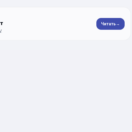
ет
Читать
→
.