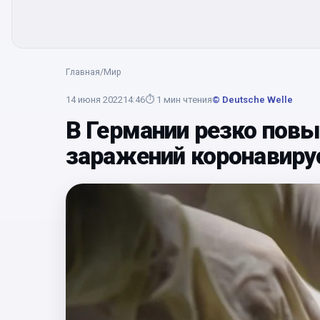
Главная
/
Мир
14 июня 2022
14:46
⏱
1
мин чтения
© Deutsche Welle
В Германии резко пов
заражений коронавир