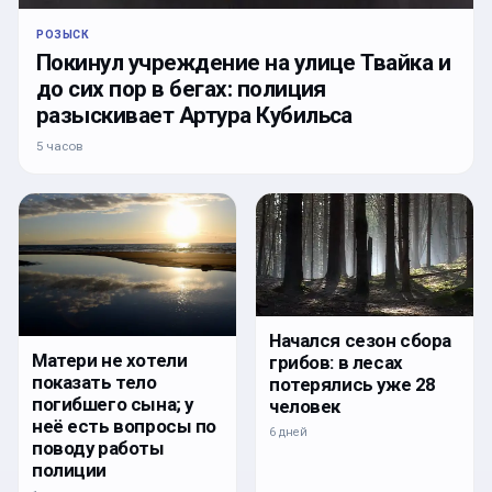
РОЗЫСК
Покинул учреждение на улице Твайка и
до сих пор в бегах: полиция
разыскивает Артура Кубильса
5 часов
Начался сезон сбора
Матери не хотели
грибов: в лесах
показать тело
потерялись уже 28
погибшего сына; у
человек
неё есть вопросы по
6 дней
поводу работы
полиции