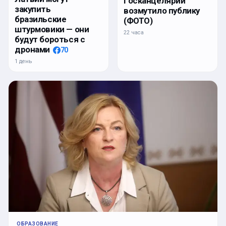
Госканцелярии
закупить
возмутило публику
бразильские
(ФОТО)
штурмовики — они
22 часа
будут бороться с
дронами
70
1 день
ОБРАЗОВАНИЕ