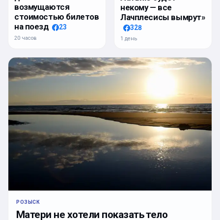
возмущаются
некому — все
стоимостью билетов
Лачплесисы вымрут»
на поезд
23
328
20 часов
1 день
РОЗЫСК
Матери не хотели показать тело