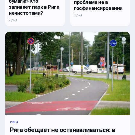
бумаги!» Кто
проблема не в
заливает парк в Риге
госфинансировании
нечистотами?
3 дня
2 дня
РИГА
Рига обещает не останавливаться: в