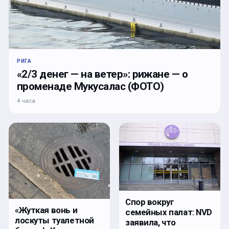
РИГА
«2/3 денег — на ветер»: рижане — о
променаде Мукусалас (ФОТО)
4 часа
Спор вокруг
«Жуткая вонь и
семейных палат: NVD
лоскуты туалетной
заявила, что