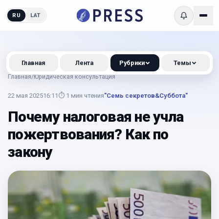
RU
LAT
Главная
Лента
Рубрики
Темы
Главная
/
Юридическая консультация
22 мая 2025
16:11
⏱
1
мин чтения
"Семь секретов&Суббота"
Почему налоговая не учла
пожертвования? Как по
закону