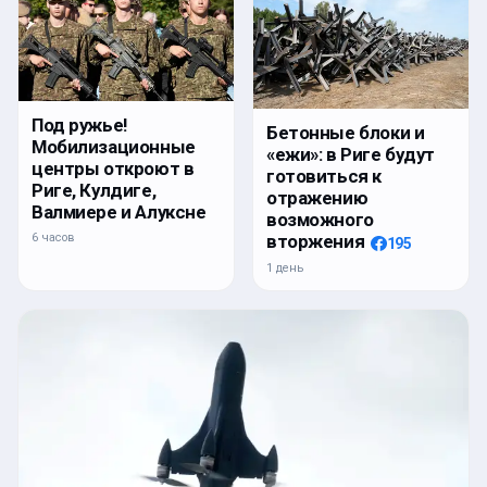
Под ружье!
Бетонные блоки и
Мобилизационные
«ежи»: в Риге будут
центры откроют в
готовиться к
Риге, Кулдиге,
отражению
Валмиере и Алуксне
возможного
6 часов
вторжения
195
1 день