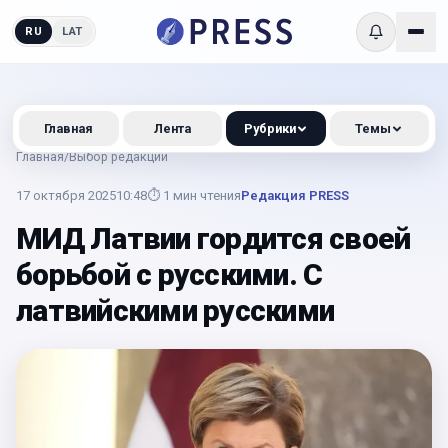
RU
LAT
Главная
Лента
Рубрики
Темы
Главная
/
Выбор редакции
17 октября 2025
10:48
⏱
1
мин чтения
Редакция PRESS
МИД Латвии гордится своей
борьбой с русскими. С
латвийскими русскими