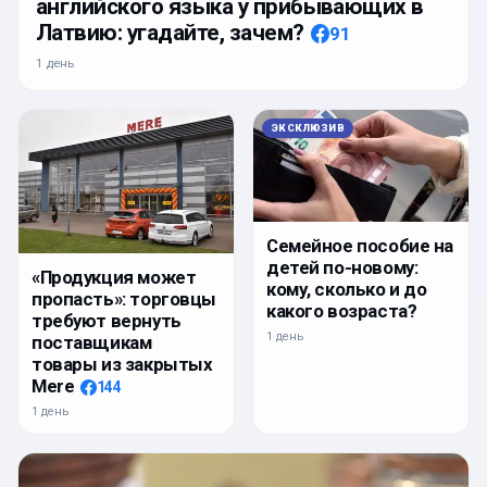
английского языка у прибывающих в
Латвию: угадайте, зачем?
91
1 день
ЭКСКЛЮЗИВ
Семейное пособие на
детей по-новому:
«Продукция может
кому, сколько и до
пропасть»: торговцы
какого возраста?
требуют вернуть
1 день
поставщикам
товары из закрытых
Mere
144
1 день