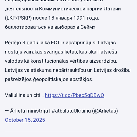
деятельности Коммунистической партии Латвии
(LKP/PSKP) после 13 января 1991 года,
баллотироваться на выборах в Сейм».
Pēdējo 3 gadu laikā ECT ir apstiprinājusi Latvijas
nostāju vairākās svarīgās lietās, kas skar latviešu
valodas kā konstitucionālas vērtības aizsardzību,
Latvijas valstiskuma nepārtrauktību un Latvijas drošību
pašreizējos ģeopolitiskajos apstākļos.
Valiullina un citi…
https://t.co/Pbec5qDBwO
— Ārlietu ministrija | #atbalstuUkrainu (@Arlietas)
October 15, 2025