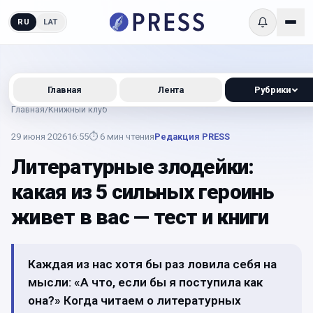
RU
LAT
Главная
Лента
Рубрики
Главная
/
Книжный клуб
29 июня 2026
16:55
⏱
6
мин чтения
Редакция PRESS
Литературные злодейки:
какая из 5 сильных героинь
живет в вас — тест и книги
Каждая из нас хотя бы раз ловила себя на
мысли: «А что, если бы я поступила как
она?» Когда читаем о литературных