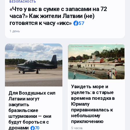
БЕЗОПАСНОСТЬ
«Что у вас в сумке с запасами на 72
часа?» Как жители Латвии (не)
готовятся к часу «икс»
57
1 день
Увидеть море и
уцелеть: в старые
Для Воздушных сил
времена поездка в
Латвии могут
Юрмалу
закупить
приравнивалась к
бразильские
небольшому
штурмовики — они
приключению
будут бороться с
дронами
70
5 часов