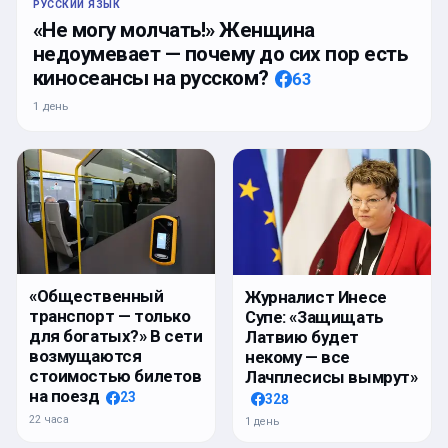
РУССКИЙ ЯЗЫК
«Не могу молчать!» Женщина
недоумевает — почему до сих пор есть
киносеансы на русском?
63
1 день
«Общественный
Журналист Инесе
транспорт — только
Супе: «Защищать
для богатых?» В сети
Латвию будет
возмущаются
некому — все
стоимостью билетов
Лачплесисы вымрут»
на поезд
23
328
22 часа
1 день