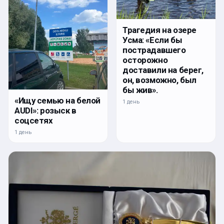
Трагедия на озере
Усма: «Если бы
пострадавшего
осторожно
доставили на берег,
он, возможно, был
бы жив».
«Ищу семью на белой
1 день
AUDI»: розыск в
соцсетях
1 день