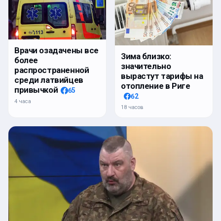
Врачи озадачены все
Зима близко:
более
значительно
распространенной
вырастут тарифы на
среди латвийцев
отопление в Риге
привычкой
65
62
4 часа
18 часов