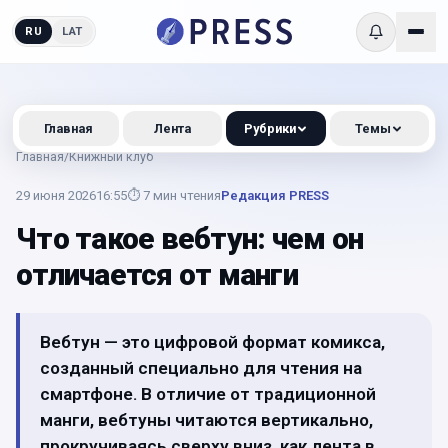
RU
LAT
Главная
Лента
Рубрики
Темы
Главная
/
Книжный клуб
29 июня 2026
16:55
⏱
7
мин чтения
Редакция PRESS
Что такое вебтун: чем он
отличается от манги
Вебтун — это цифровой формат комикса,
созданный специально для чтения на
смартфоне. В отличие от традиционной
манги, вебтуны читаются вертикально,
прокручиваясь сверху вниз, как лента в