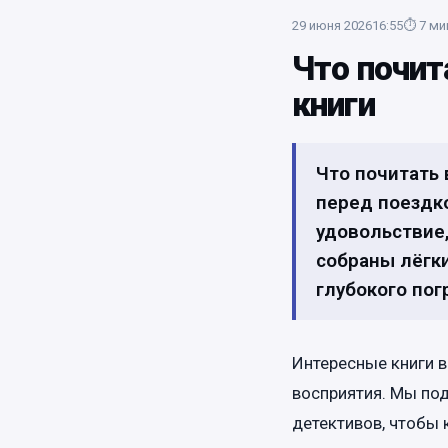
29 июня 2026
16:55
⏱
7
ми
Что почит
книги
Что почитать 
перед поездко
удовольствие
собраны лёгки
глубокого пог
Интересные книги 
восприятия. Мы по
детективов, чтобы 