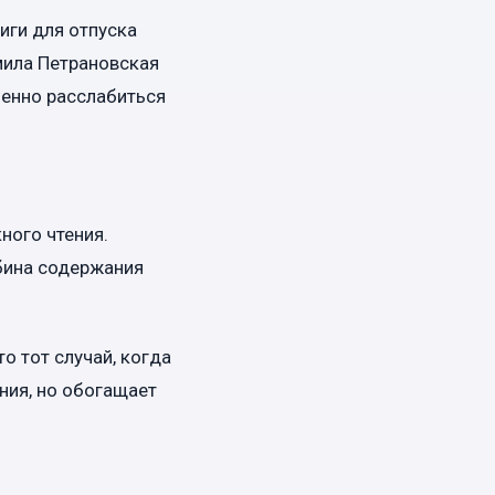
иги для отпуска
мила Петрановская
ценно расслабиться
ного чтения.
убина содержания
о тот случай, когда
ния, но обогащает