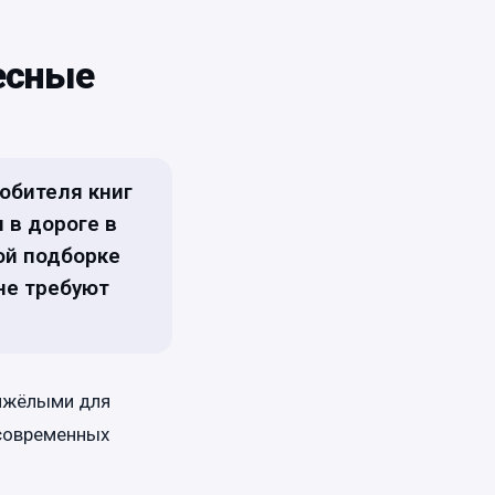
ресные
юбителя книг
 в дороге в
ой подборке
не требуют
тяжёлыми для
 современных