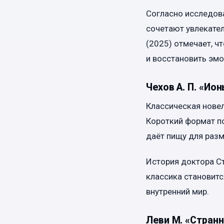
Согласно исследова
сочетают увлекате
(2025) отмечает, ч
и восстановить эм
Чехов А. П. «Ио
Классическая новел
Короткий формат по
даёт пищу для раз
История доктора Ст
классика становитс
внутренний мир.
Леви М. «Стран