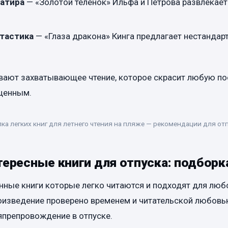
сатира
— «Золотой телёнок» Ильфа и Петрова развлекает
тастика
— «Глаза дракона» Кинга предлагает нестандар
ивают захватывающее чтение, которое скрасит любую по
щенным.
ка легких книг для летнего чтения на пляже — рекомендации для от
тересные книги для отпуска: подборк
нные книги которые легко читаются и подходят для люб
оизведение проверено временем и читательской любовью
япрепровождение в отпуске.