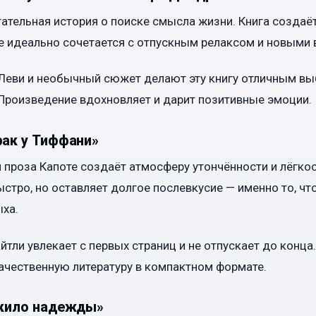
ательная история о поиске смысла жизни. Книга создаё
е идеально сочетается с отпускным релаксом и новыми 
Леви и необычный сюжет делают эту книгу отличным вы
 Произведение вдохновляет и дарит позитивные эмоции.
рак у Тиффани»
 проза Капоте создаёт атмосферу утончённости и лёгкос
ыстро, но оставляет долгое послевкусие — именно то, чт
ха.
йтли увлекает с первых страниц и не отпускает до конц
 качественную литературу в компактном формате.
5 кило надежды»