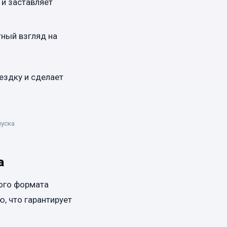
 и заставляет
тный взгляд на
ездку и сделает
пуска
а
ого формата
, что гарантирует