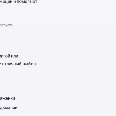
эмоции и помогают
 отпуска
игой или
— отличный выбор
ряжении
 дыхании