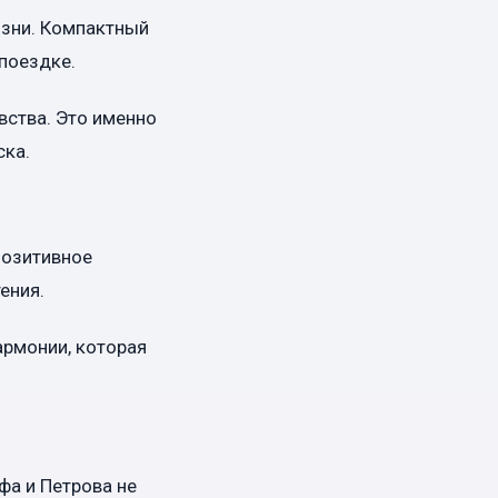
изни. Компактный
поездке.
вства. Это именно
ска.
позитивное
ения.
рмонии, которая
фа и Петрова не