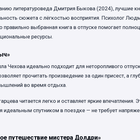
нию литературоведа Дмитрия Быкова (2024), лучшие кн
льность сюжета с лёгкостью восприятия. Психолог Люд
то правильно выбранная книга в отпуске помогает полно
оциональные ресурсы.
ныч»
ла Чехова идеально подходит для неторопливого отпуск
зволяет прочитать произведение за один присест, а гл
мышлений во время отдыха.
арцева читается легко и оставляет яркие впечатления. Эт
я идеальным спутником в поездке — не требует напряже
ное путешествие мистера Долдри»