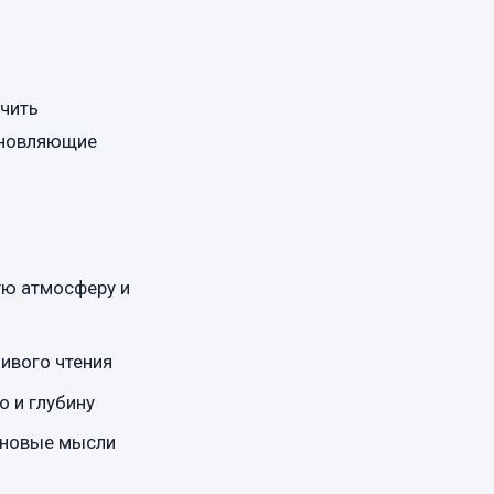
учить
охновляющие
ую атмосферу и
ивого чтения
о и глубину
 новые мысли