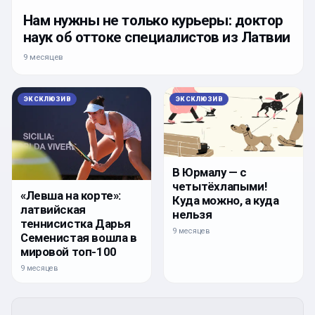
Нам нужны не только курьеры: доктор
наук об оттоке специалистов из Латвии
9 месяцев
ЭКСКЛЮЗИВ
ЭКСКЛЮЗИВ
В Юрмалу — с
четытёхлапыми!
«Левша на корте»:
Куда можно, а куда
латвийская
нельзя
теннисистка Дарья
9 месяцев
Семенистая вошла в
мировой топ-100
9 месяцев