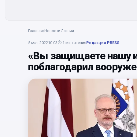
Главная
/
Новости Латвии
5 мая 2022
10:03
⏱
1
мин чтения
Редакция PRESS
«Вы защищаете нашу и
поблагодарил вооруж