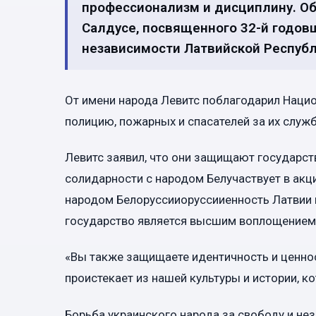
профессионализм и дисциплину. Об 
Салдусе, посвященного 32-й годов
независимости Латвийской Республ
От имени народа Левитс поблагодарил Наци
полицию, пожарных и спасателей за их служ
Левитс заявил, что они защищают государств
солидарности с народом Белучаствует в акци
народом Белоруссииоруссииенность Латвии и
государство является высшим воплощением
«Вы также защищаете идентичность и ценнос
проистекает из нашей культуры и истории, к
Борьба украинского народа за свободу и не