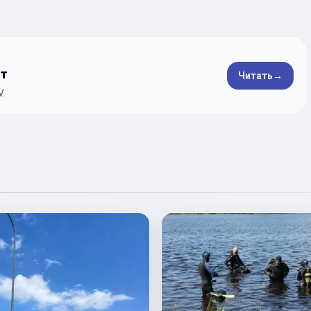
ет
Читать
→
.