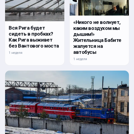
«Никого не волнует,
Вся Рига будет
каким воздухом мы
сидеть в пробках?
дышим!»
Как Рига выживет
Жительница Бабите
без Вантового моста
жалуется на
автобусы
1 неделя
1 неделя