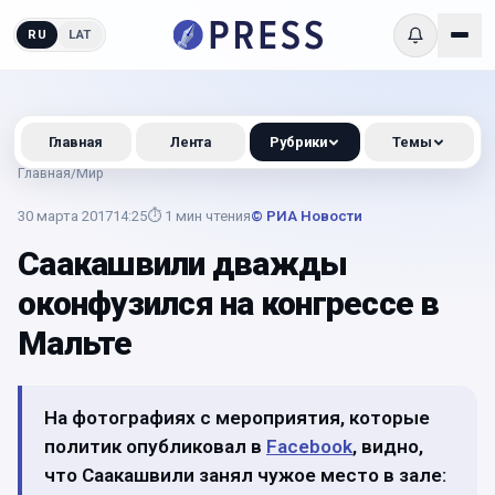
RU
LAT
Главная
Лента
Рубрики
Темы
Главная
/
Мир
30 марта 2017
14:25
⏱
1
мин чтения
© РИА Новости
Саакашвили дважды
оконфузился на конгрессе в
Мальте
На фотографиях с мероприятия, которые
политик опубликовал в
Facebook
, видно,
что Саакашвили занял чужое место в зале: