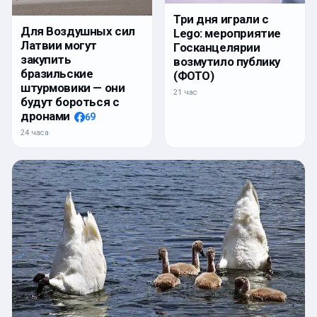
Три дня играли с
Для Воздушных сил
Lego: мероприятие
Латвии могут
Госканцелярии
закупить
возмутило публику
бразильские
(ФОТО)
штурмовики — они
21 час
будут бороться с
дронами
69
24 часа