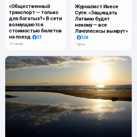
«Общественный
Журналист Инесе
транспорт — только
Супе: «Защищать
для богатых?» В сети
Латвию будет
возмущаются
некому — все
стоимостью билетов
Лачплесисы вымрут»
на поезд
23
328
19 часов
1 день