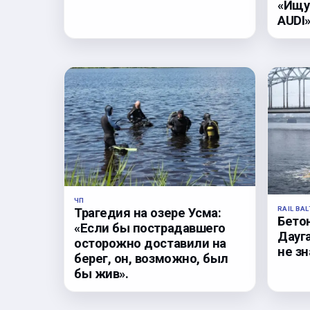
«Ищу
AUDI»
ЧП
RAIL BAL
Трагедия на озере Усма:
Бето
«Если бы пострадавшего
Дауга
осторожно доставили на
не з
берег, он, возможно, был
бы жив».