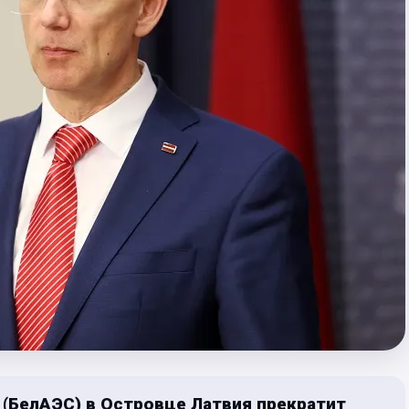
 (БелАЭС) в Оcтровце Латвия прекратит