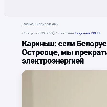
Главная
/
Выбор редакции
26 августа 2020
09:46
⏱
1
мин чтения
Редакция PRESS
Кариньш: если Белорус
Оcтровце, мы прекрат
электроэнергией