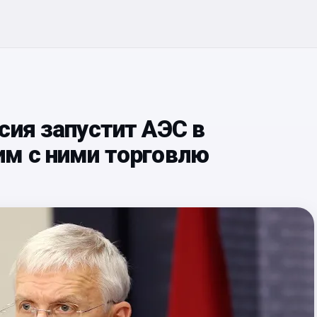
сия запустит АЭС в
им с ними торговлю