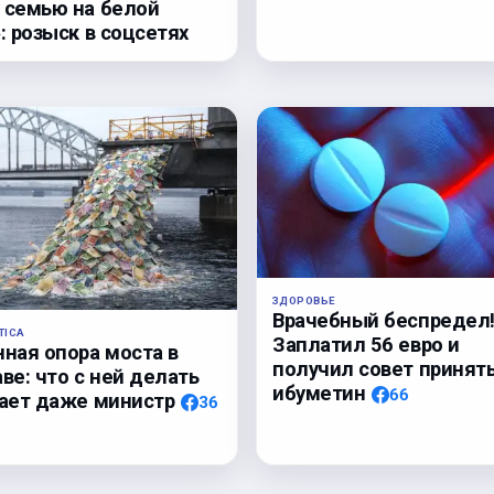
 семью на белой
: розыск в соцсетях
ЗДОРОВЬЕ
Врачебный беспредел
TICA
Заплатил 56 евро и
нная опора моста в
получил совет принят
ве: что с ней делать
ибуметин
66
нает даже министр
36