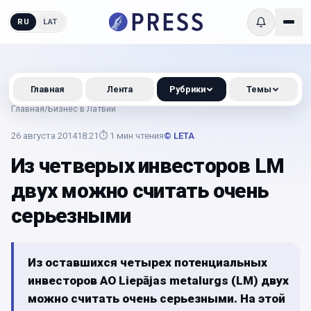
RU
LAT
Главная
Лента
Рубрики
Темы
Главная
/
Бизнес в Латвии
26 августа 2014
18:21
⏱
1
мин чтения
© LETA
Из четверых инвесторов LM
двух можно считать очень
серьезными
Из оставшихся четырех потенциальных
инвесторов АО Liepājas metalurgs (LM) двух
можно считать очень серьезными. На этой