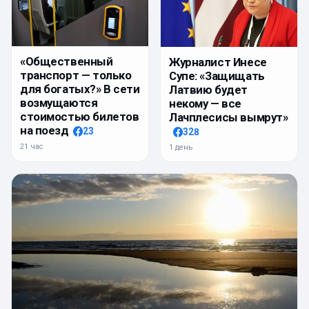
«Общественный
Журналист Инесе
транспорт — только
Супе: «Защищать
для богатых?» В сети
Латвию будет
возмущаются
некому — все
стоимостью билетов
Лачплесисы вымрут»
на поезд
23
328
21 час
1 день