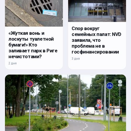
Спор вокруг
«Жуткая вонь и
семейных палат: NVD
лоскуты туалетной
заявила, что
бумаги!» Кто
проблема не в
заливает парк в Риге
госфинансировании
нечистотами?
3 дня
2 дня