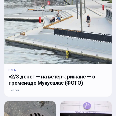
РИГА
«2/3 денег — на ветер»: рижане — о
променаде Мукусалас (ФОТО)
5 часов