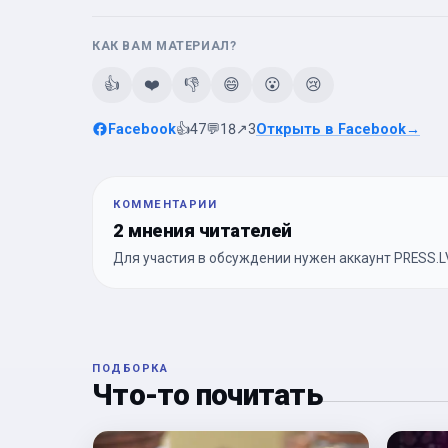
КАК ВАМ МАТЕРИАЛ?
👍
❤️
👎
😄
😮
😢
Facebook
👍
47
💬
18
↗
3
Открыть в Facebook
→
КОММЕНТАРИИ
2 мнения читателей
Для участия в обсуждении нужен аккаунт PRESS.LV
ПОДБОРКА
Что-то почитать