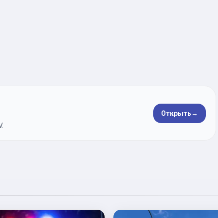
Открыть
→
.