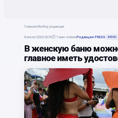
Главная
/
Выбор редакции
8 июля 2026
18:35
⏱
1
мин чтения
Редакция PRESS
#
Лгбт
В женскую баню можно
главное иметь удостов