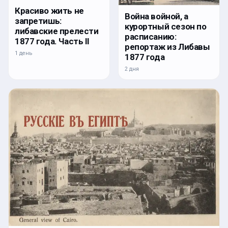
Красиво жить не
Война войной, а
запретишь:
курортный сезон по
либавские прелести
расписанию:
1877 года. Часть II
репортаж из Либавы
1 день
1877 года
2 дня