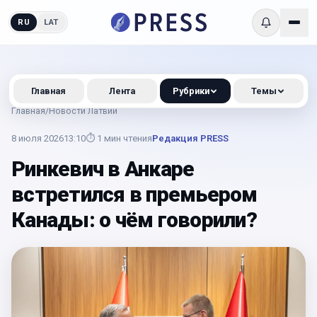
RU
LAT
Главная
Лента
Рубрики
Темы
Главная
/
Новости Латвии
8 июля 2026
13:10
⏱
1
мин чтения
Редакция PRESS
Ринкевич в Анкаре
встретился в премьером
Канады: о чём говорили?