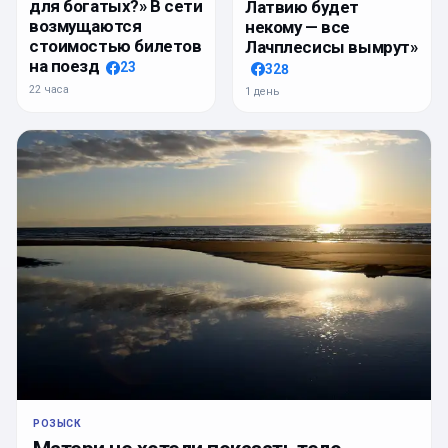
для богатых?» В сети
Латвию будет
возмущаются
некому — все
стоимостью билетов
Лачплесисы вымрут»
на поезд
23
328
22 часа
1 день
РОЗЫСК