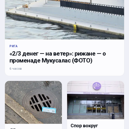
РИГА
«2/3 денег — на ветер»: рижане — о
променаде Мукусалас (ФОТО)
6 часов
Спор вокруг