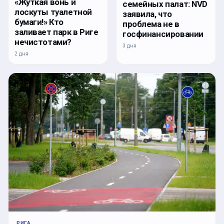
«Жуткая вонь и
семейных палат: NVD
лоскуты туалетной
заявила, что
бумаги!» Кто
проблема не в
заливает парк в Риге
госфинансировании
нечистотами?
3 дня
2 дня
РИГА