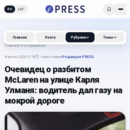
RU
LAT
Главная
Лента
Рубрики
Темы
Главная
/
ЧП и криминал
8 июля 2026
13:18
⏱
1
мин чтения
Редакция PRESS
Очевидец о разбитом
McLaren на улице Карля
Улманя: водитель дал газу на
мокрой дороге