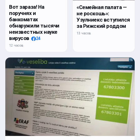
Вот зараза! На
«Семейная палата —
поручнях и
не роскошь»:
банкоматах
Узулниекс вступился
обнаружили тысячи
за Рижский роддом
неизвестных науке
13 часов
вирусов
24
12 часов