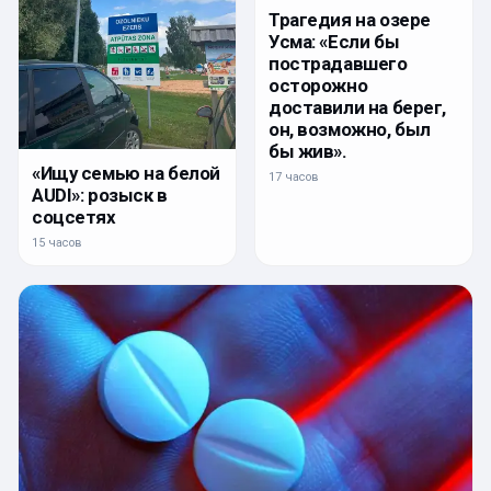
Трагедия на озере
Усма: «Если бы
пострадавшего
осторожно
доставили на берег,
он, возможно, был
бы жив».
«Ищу семью на белой
17 часов
AUDI»: розыск в
соцсетях
15 часов