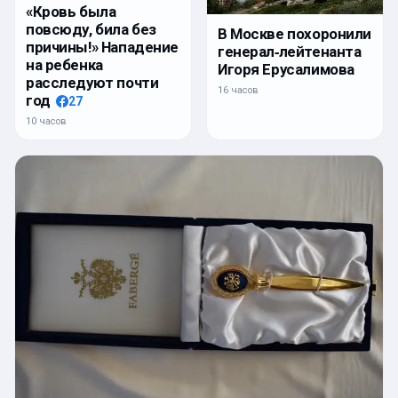
«Кровь была
повсюду, била без
В Москве похоронили
причины!» Нападение
генерал‑лейтенанта
на ребенка
Игоря Ерусалимова
расследуют почти
16 часов
год
27
10 часов