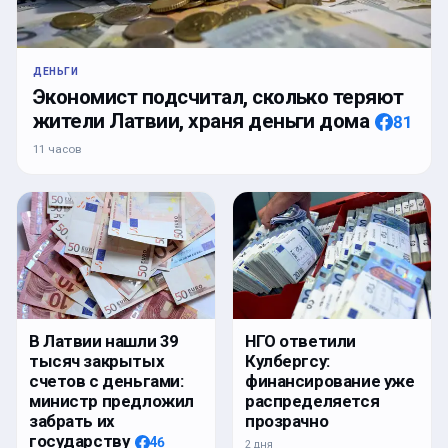
ДЕНЬГИ
Экономист подсчитал, сколько теряют
жители Латвии, храня деньги дома
81
11 часов
В Латвии нашли 39
НГО ответили
тысяч закрытых
Кулбергсу:
счетов с деньгами:
финансирование уже
министр предложил
распределяется
забрать их
прозрачно
государству
46
2 дня