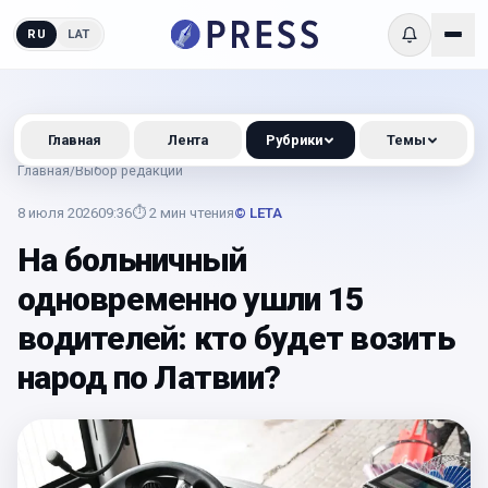
RU
LAT
Главная
Лента
Рубрики
Темы
Главная
/
Выбор редакции
8 июля 2026
09:36
⏱
2
мин чтения
© LETA
На больничный
одновременно ушли 15
водителей: кто будет возить
народ по Латвии?