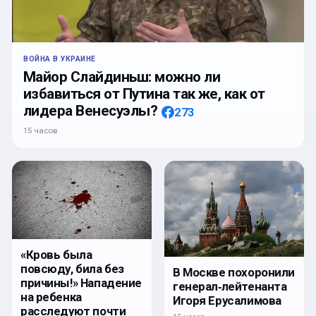
ВОЙНА В УКРАИНЕ
Майор Слайдиньш: можно ли
избавиться от Путина так же, как от
лидера Венесуэлы?
273
15 часов
«Кровь была
повсюду, била без
В Москве похоронили
причины!» Нападение
генерал‑лейтенанта
на ребенка
Игоря Ерусалимова
расследуют почти