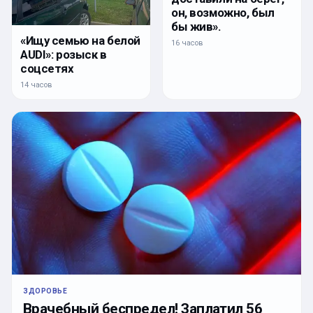
он, возможно, был
бы жив».
«Ищу семью на белой
16 часов
AUDI»: розыск в
соцсетях
14 часов
ЗДОРОВЬЕ
Врачебный беспредел! Заплатил 56