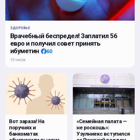
ЗДОРОВЬЕ
Врачебный беспредел! Заплатил 56
евро и получил совет принять
ибуметин
60
10 часов
Вот зараза! На
«Семейная палата —
поручнях и
не роскошь»:
банкоматах
Узулниекс вступился
обнаружили тысячи