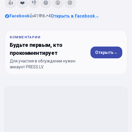
👍
❤️
👎
😄
😮
😢
Facebook
👍
41
💬
8
↗
4
Открыть в Facebook
→
КОММЕНТАРИИ
Будьте первым, кто
прокомментирует
Открыть
→
Для участия в обсуждении нужен
аккаунт PRESS.LV.