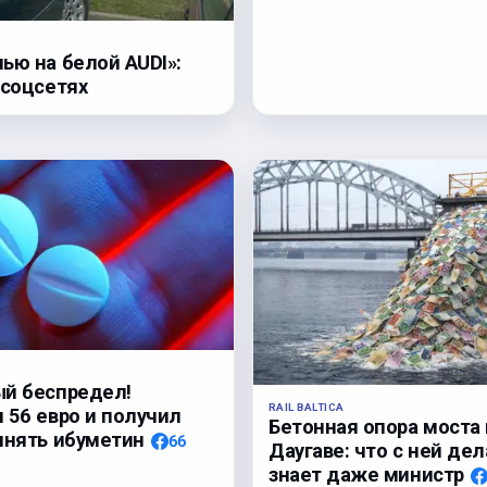
ью на белой AUDI»:
 соцсетях
й беспредел!
RAIL BALTICA
 56 евро и получил
Бетонная опора моста 
инять ибуметин
66
Даугаве: что с ней дел
знает даже министр