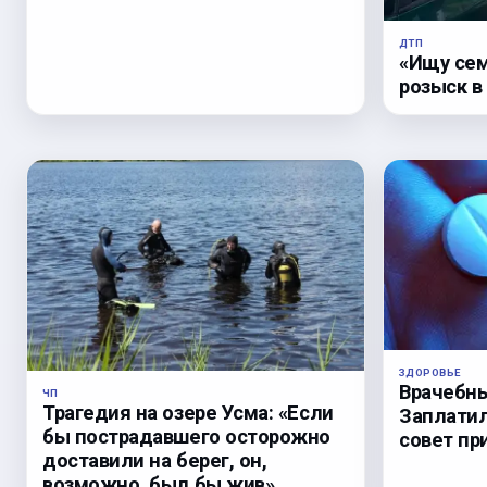
ДТП
«Ищу сем
розыск в
ЗДОРОВЬЕ
Врачебны
ЧП
Трагедия на озере Усма: «Если
Заплатил
бы пострадавшего осторожно
совет пр
доставили на берег, он,
возможно, был бы жив».