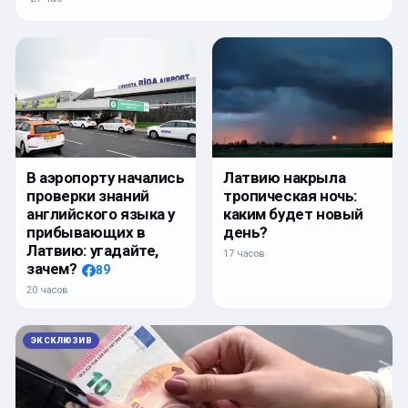
Латвию накрыла
В аэропорту начались
тропическая ночь:
проверки знаний
каким будет новый
английского языка у
день?
прибывающих в
Латвию: угадайте,
17 часов
зачем?
89
20 часов
ЭКСКЛЮЗИВ