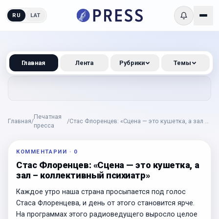
RU
LAT
Главная
Лента
Рубрики
Темы
Печатная
Главная
/
/
Стас Флоренцев: «Сцена — это кушетка, а зал –
пресса
коллективный психиатр»
КОММЕНТАРИИ
·
0
Стас Флоренцев: «Сцена — это кушетка, а
зал – коллективный психиатр»
Каждое утро наша страна просыпается под голос
Стаса Флоренцева, и день от этого становится ярче.
На программах этого радиоведущего выросло целое