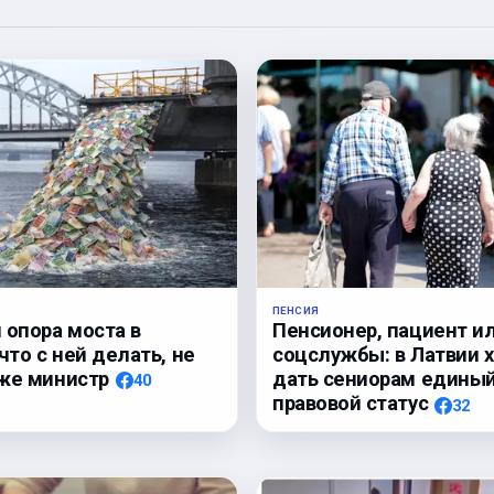
ПЕНСИЯ
 опора моста в
Пенсионер, пациент и
что с ней делать, не
соцслужбы: в Латвии 
же министр
дать сениорам едины
40
правовой статус
32