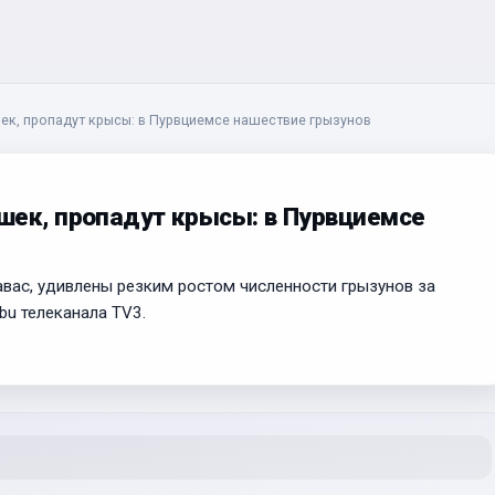
к, пропадут крысы: в Пурвциемсе нашествие грызунов
шек, пропадут крысы: в Пурвциемсе
авас, удивлены резким ростом численности грызунов за
bu телеканала TV3.