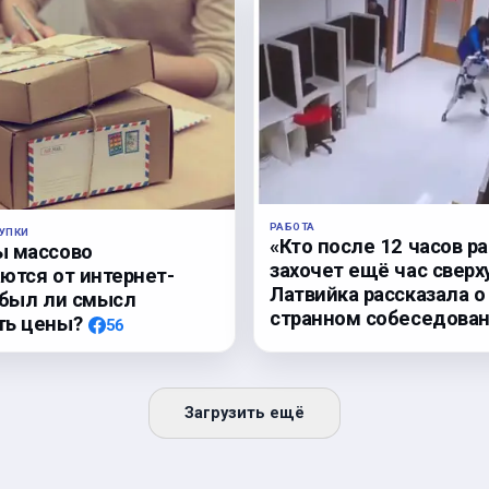
РАБОТА
УПКИ
«Кто после 12 часов р
ы массово
захочет ещё час сверх
ются от интернет-
Латвийка рассказала о
 был ли смысл
странном собеседова
ть цены?
56
Загрузить ещё