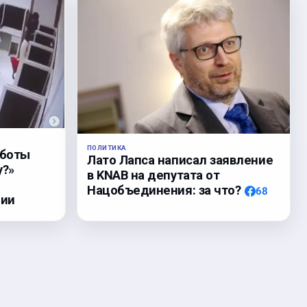
ПОЛИТИКА
аботы
Лато Лапса написал заявление
у?»
в KNAB на депутата от
Нацобъединения: за что?
68
нии