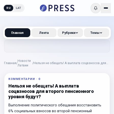
RU
LAT
Главная
Лента
Рубрики
Темы
Новости
Главная
/
/
Нельзя не обещать! А выплатв соцвзносов для
Латвии
второго пенсионного уровня будут?
КОММЕНТАРИИ
·
0
Нельзя не обещать! А выплатв
соцвзносов для второго пенсионного
уровня будут?
Выполнение политического обещания восстановить
6% социальных взносов во второй пенсионный