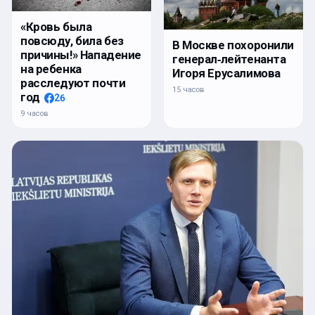
«Кровь была
повсюду, била без
В Москве похоронили
причины!» Нападение
генерал‑лейтенанта
на ребенка
Игоря Ерусалимова
расследуют почти
15 часов
год
26
9 часов