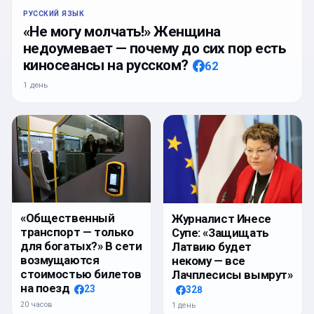
РУССКИЙ ЯЗЫК
«Не могу молчать!» Женщина
недоумевает — почему до сих пор есть
киносеансы на русском?
62
1 день
«Общественный
Журналист Инесе
транспорт — только
Супе: «Защищать
для богатых?» В сети
Латвию будет
возмущаются
некому — все
стоимостью билетов
Лачплесисы вымрут»
на поезд
23
328
20 часов
1 день