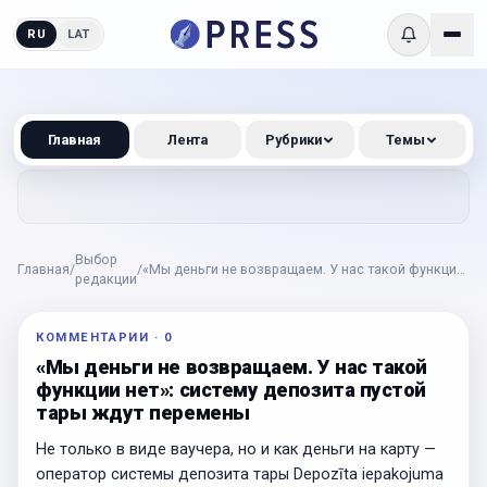
RU
LAT
Главная
Лента
Рубрики
Темы
Выбор
Главная
/
/
«Мы деньги не возвращаем. У нас такой функции
редакции
нет»: систему депозита пустой тары ждут
перемены
КОММЕНТАРИИ
·
0
«Мы деньги не возвращаем. У нас такой
функции нет»: систему депозита пустой
тары ждут перемены
Не только в виде ваучера, но и как деньги на карту —
оператор системы депозита тары Depozīta iepakojuma