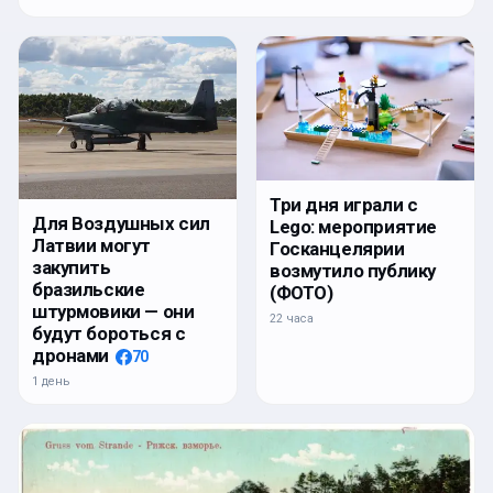
Три дня играли с
Для Воздушных сил
Lego: мероприятие
Латвии могут
Госканцелярии
закупить
возмутило публику
бразильские
(ФОТО)
штурмовики — они
22 часа
будут бороться с
дронами
70
1 день