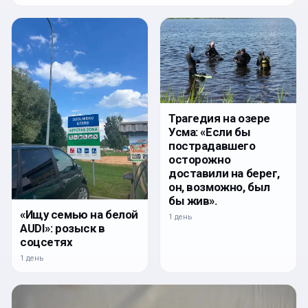
Трагедия на озере
Усма: «Если бы
пострадавшего
осторожно
доставили на берег,
он, возможно, был
бы жив».
«Ищу семью на белой
1 день
AUDI»: розыск в
соцсетях
1 день