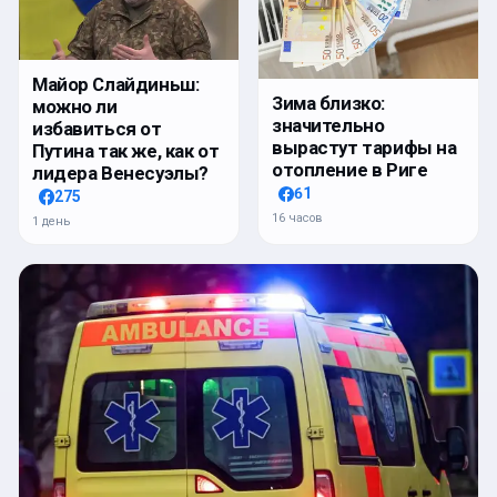
Майор Слайдиньш:
Зима близко:
можно ли
значительно
избавиться от
вырастут тарифы на
Путина так же, как от
отопление в Риге
лидера Венесуэлы?
61
275
16 часов
1 день