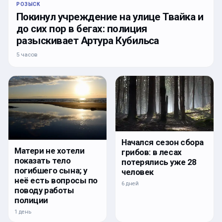
РОЗЫСК
Покинул учреждение на улице Твайка и
до сих пор в бегах: полиция
разыскивает Артура Кубильса
5 часов
Начался сезон сбора
Матери не хотели
грибов: в лесах
показать тело
потерялись уже 28
погибшего сына; у
человек
неё есть вопросы по
6 дней
поводу работы
полиции
1 день