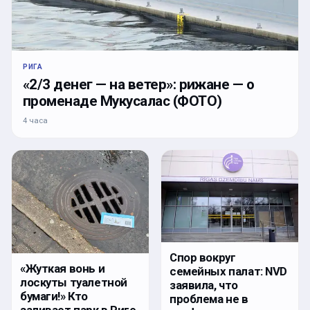
РИГА
«2/3 денег — на ветер»: рижане — о
променаде Мукусалас (ФОТО)
4 часа
Спор вокруг
«Жуткая вонь и
семейных палат: NVD
лоскуты туалетной
заявила, что
бумаги!» Кто
проблема не в
заливает парк в Риге