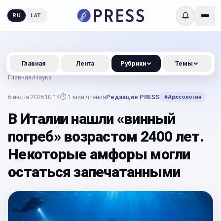
RU
LAT
Главная
Лента
Рубрики
Темы
Главная
/
Наука
6 июля 2026
10:14
⏱
1
мин чтения
Редакция PRESS
#
Археология
В Италии нашли «винный
погреб» возрастом 2400 лет.
Некоторые амфоры могли
остаться запечатанными