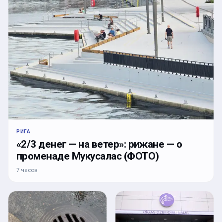
РИГА
«2/3 денег — на ветер»: рижане — о
променаде Мукусалас (ФОТО)
7 часов