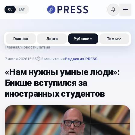
RU
LAT
Главная
Лента
Рубрики
Темы
Главная
/
Новости Латвии
7 июля 2026
15:25
⏱
2
мин чтения
Редакция PRESS
«Нам нужны умные люди»:
Бикше вступился за
иностранных студентов