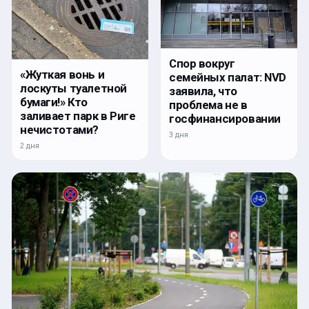
Спор вокруг
«Жуткая вонь и
семейных палат: NVD
лоскуты туалетной
заявила, что
бумаги!» Кто
проблема не в
заливает парк в Риге
госфинансировании
нечистотами?
3 дня
2 дня