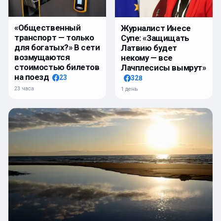
«Общественный
Журналист Инесе
транспорт — только
Супе: «Защищать
для богатых?» В сети
Латвию будет
возмущаются
некому — все
стоимостью билетов
Лачплесисы вымрут»
на поезд
23
328
23 часа
1 день