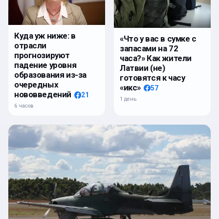
Куда уж ниже: в
«Что у вас в сумке с
отрасли
запасами на 72
прогнозируют
часа?» Как жители
падение уровня
Латвии (не)
образования из-за
готовятся к часу
очередных
«икс»
57
нововведений
21
1 день
6 часов