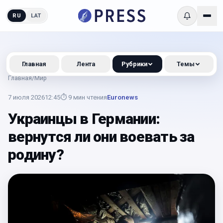
RU
LAT
Главная
Лента
Рубрики
Темы
Главная
/
Мир
7 июля 2026
12:45
⏱
9
мин чтения
Euronews
Украинцы в Германии:
вернутся ли они воевать за
родину?