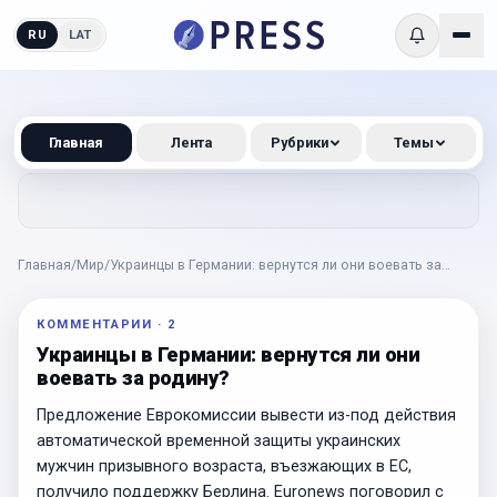
RU
LAT
Главная
Лента
Рубрики
Темы
Главная
/
Мир
/
Украинцы в Германии: вернутся ли они воевать за
родину?
КОММЕНТАРИИ
·
2
Украинцы в Германии: вернутся ли они
воевать за родину?
Предложение Еврокомиссии вывести из-под действия
автоматической временной защиты украинских
мужчин призывного возраста, въезжающих в ЕС,
получило поддержку Берлина. Euronews поговорил с