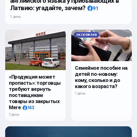
английского языка у прибывающих в
Латвию: угадайте, зачем?
91
1 день
ЭКСКЛЮЗИВ
Семейное пособие на
детей по-новому:
«Продукция может
кому, сколько и до
пропасть»: торговцы
какого возраста?
требуют вернуть
1 день
поставщикам
товары из закрытых
Mere
143
1 день