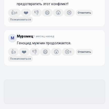
предотвратить этот конфликт!
👍
❤️
👎
😄
😮
😢
1
Ответить
Пожаловаться
Муромец
1 месяц
назад
М
Геноцид мужчин продолжается.
👍
❤️
👎
😄
😮
😢
1
Ответить
Пожаловаться