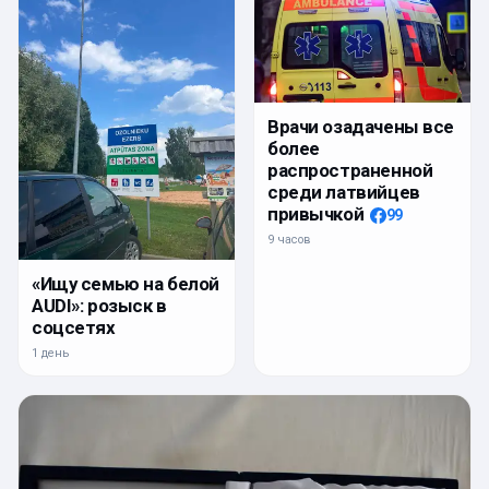
Врачи озадачены все
более
распространенной
среди латвийцев
привычкой
99
9 часов
«Ищу семью на белой
AUDI»: розыск в
соцсетях
1 день