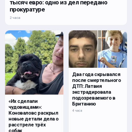
тысяч евро: одно из дел передано
прокуратуре
2 часа
Два года скрывался
после смертельного
ДТП: Латвия
экстрадировала
подозреваемого в
«Их сделали
Британию
чудовищами»:
4 часа
Коноваловс раскрыл
новые детали дела о
расстреле трёх
собак