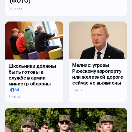
(ФОТО)
6 часов
Мелнис: угрозы
Школьники должны
Рижскому аэропорту
быть готовы к
или железной дороге
службе в армии:
сейчас не выявлены
министр обороны
64
1 день
7 часов