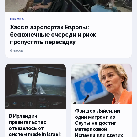
ЕВРОПА
Хаос в аэропортах Европы:
бесконечные очереди и риск
пропустить пересадку
6 часов
Фон дер Ляйен: ни
В Ирландии
один мигрант из
правительство
Сеуты не достиг
отказалось от
материковой
систем made in Israel:
Испании или других