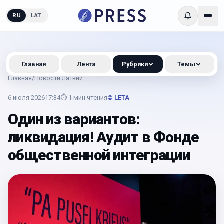
RU
LAT
Главная
Лента
Рубрики
Темы
Главная
/
Новости Латвии
6 июля 2026
17:34
⏱
1
мин чтения
© LETA
Один из вариантов:
ликвидация! Аудит в Фонде
общественной интеграции