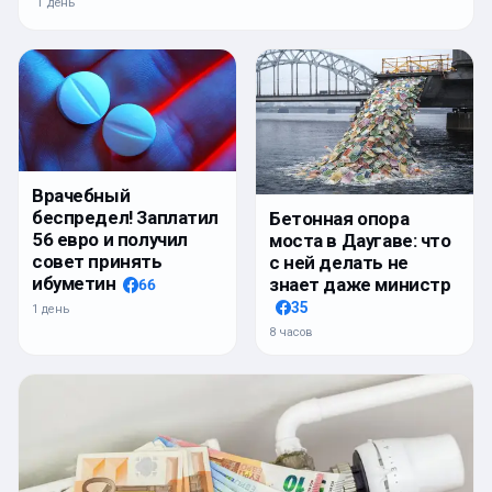
1 день
Врачебный
беспредел! Заплатил
Бетонная опора
56 евро и получил
моста в Даугаве: что
совет принять
с ней делать не
ибуметин
знает даже министр
66
35
1 день
8 часов