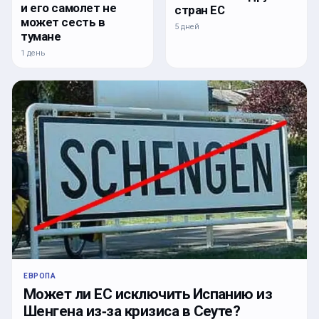
и его самолет не
стран ЕС
может сесть в
5 дней
тумане
1 день
ЕВРОПА
Может ли ЕС исключить Испанию из
Шенгена из‑за кризиса в Сеуте?