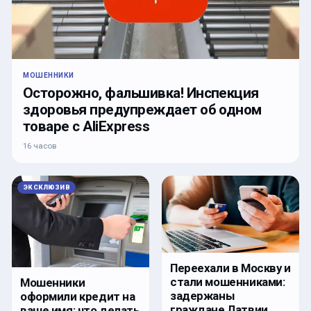
МОШЕННИКИ
Осторожно, фальшивка! Инспекция
здоровья предупреждает об одном
товаре с AliExpress
16 часов
ЭКСКЛЮЗИВ
Переехали в Москву и
стали мошенниками:
Мошенники
задержаны
оформили кредит на
граждане Латвии
ваше имя: что делать