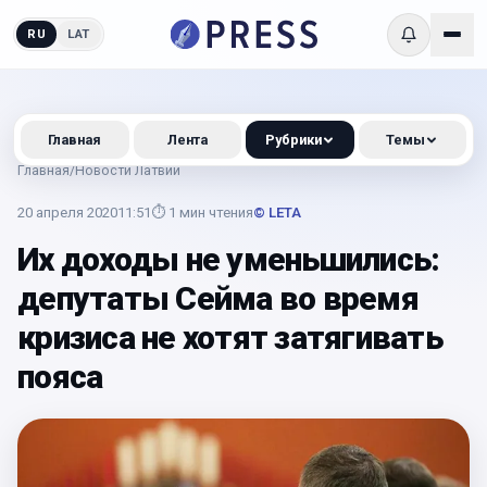
RU
LAT
Главная
Лента
Рубрики
Темы
Главная
/
Новости Латвии
20 апреля 2020
11:51
⏱
1
мин чтения
© LETA
Их доходы не уменьшились:
депутаты Сейма во время
кризиса не хотят затягивать
пояса