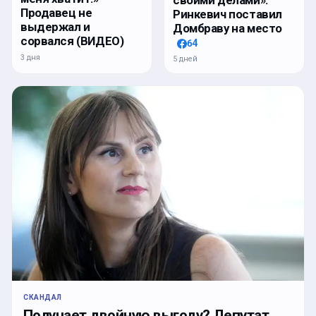
своими делами»:
Продавец не
Ринкевич поставил
выдержал и
Домбраву на место
сорвался (ВИДЕО)
64
3 дня
5 дней
СКАНДАЛ
Получает двойную выгоду? Депутат