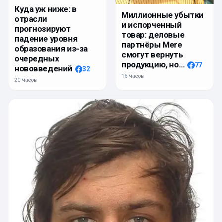
Куда уж ниже: в
Миллионные убытки
отрасли
и испорченный
прогнозируют
товар: деловые
падение уровня
партнёры Mere
образования из-за
смогут вернуть
очередных
продукцию, но…
77
нововведений
32
16 часов
20 часов