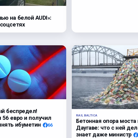
ью на белой AUDI»:
 соцсетях
й беспредел!
RAIL BALTICA
 56 евро и получил
Бетонная опора моста 
инять ибуметин
66
Даугаве: что с ней дел
знает даже министр