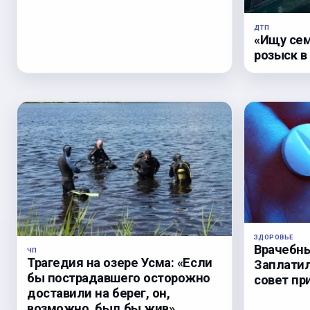
ДТП
«Ищу сем
розыск в
ЗДОРОВЬЕ
Врачебны
ЧП
Трагедия на озере Усма: «Если
Заплатил
бы пострадавшего осторожно
совет пр
доставили на берег, он,
возможно, был бы жив».