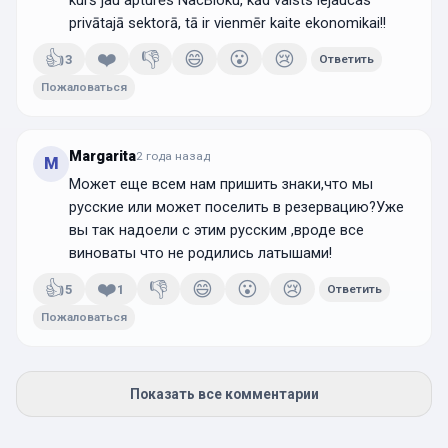
kurš jau apturēs NacBloku, kād valsts iejaucas
privātajā sektorā, tā ir vienmēr kaite ekonomikai!!
👍
❤️
👎
😄
😮
😢
3
Ответить
Пожаловаться
Margarita
2 года
назад
M
Может еще всем нам пришить знаки,что мы
русские или может поселить в резервацию?Уже
вы так надоели с этим русским ,вроде все
виноваты что не родились латышами!
👍
❤️
👎
😄
😮
😢
5
1
Ответить
Пожаловаться
Показать все комментарии