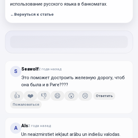
использование русского языка в банкоматах.
←
Вернуться к статье
Seawolf
2 года
назад
S
Это поможет достроить железную дорогу, чтоб
она была и в Риге????
👍
❤️
👎
😄
😮
😢
Ответить
Пожаловаться
Als
2 года
назад
A
Un neaizmirstiet iekļaut arābu un indiešu valodas.