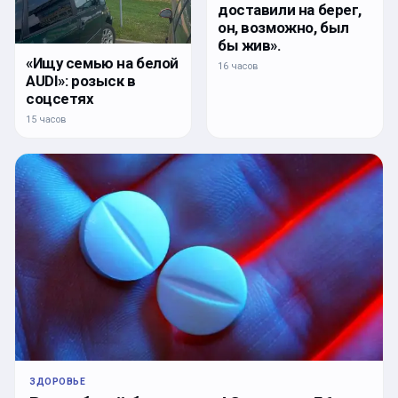
доставили на берег,
он, возможно, был
бы жив».
«Ищу семью на белой
16 часов
AUDI»: розыск в
соцсетях
15 часов
ЗДОРОВЬЕ