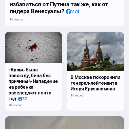
избавиться от Путина так же, как от
лидера Венесуэлы?
273
16 часов
«Кровь была
повсюду, била без
В Москве похоронили
причины!» Нападение
генерал‑лейтенанта
на ребенка
Игоря Ерусалимова
расследуют почти
16 часов
год
27
10 часов