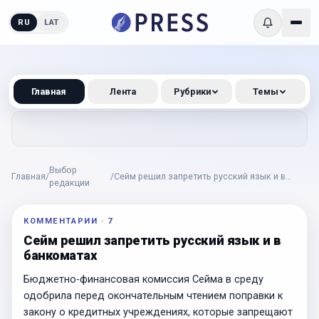
RU
LAT
Главная
Лента
Рубрики
Темы
Выбор
Главная
/
/
Сейм решил запретить русский язык и в
редакции
банкоматах
КОММЕНТАРИИ
·
7
Сейм решил запретить русский язык и в
банкоматах
Бюджетно-финансовая комиссия Сейма в среду
одобрила перед окончательным чтением поправки к
закону о кредитных учреждениях, которые запрещают