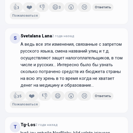
👍
❤️
👎
😄
😮
😢
3
Ответить
Пожаловаться
Svetalana Lana
2 года
назад
S
А ведь все эти изменения, связанные с запретом
русского языка, смена названий улиц и т.д.
осуществляют защет налогоплательщиков, в том
числе и русских... Интересно было бы узнать
сколько потрачено средств из бюджета страны
на всю эту хрень в то время когда не хватает
денег на медицину и образование...
👍
❤️
👎
😄
😮
😢
5
Ответить
Пожаловаться
Tg-Los
2 года
назад
T